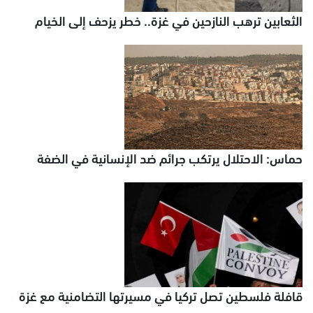
الثعابين ترهب النازحين في غزة.. خطر يزحف إلى الخيام
حماس: الاحتلال يرتكب جرائم ضد الإنسانية في الضفة
قافلة فلسطين تصل تركيا في مسيرتها التضامنية مع غزة