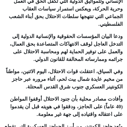
الإنساني وللمواثيق الدولية التي تكفل الحق في العمل
وحرية الحركة، ويعكس استمرار سياسات العقاب
الجماعي التي تنتهجها سلطات الاحتلال بحق أبناء الشعب
الفلسطيني
.
ودعا البيان المؤسسات الحقوقية والإنسانية الدولية إلى
التدخل العاجل لوقف الانتهاكات المتصاعدة بحق العمال،
والعمل على توفير الحماية لهم ومحاسبة الاحتلال على
جرائمه وممارساته المخالفة للقانون الدولي
.
وفي السياق، اعتقلت قوات الاحتلال، اليوم الاثنين، مواطناً
من مخيم عايدة شمال بيت لحم، أثناء مروره عبر حاجز
الكونتينر العسكري جنوب شرق القدس المحتلة
.
وأفادت مصادر محلية بأن جنود الاحتلال أوقفوا المواطن
(40 عاماً) على الحاجز، ودققوا في هويته قبل أن يقدموا
على اعتقاله واقتياده إلى جهة غير معلومة
.
ويُعد حاجز الكونتينر من أبرز الحواجز العسكرية التي تقطع