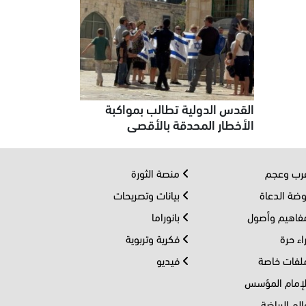
القدس الدولية تطالب بمواكبة
الأخطار المحدقة بالأقصى
ب وعجم
منصة الثورة
ضة الدعاة
بيانات وتصريحات
اهيم وأصول
بانوراما
اء حرة
فكرية وتربوية
فات خاصة
فيديو
إمام المؤسس
لم الرياضة