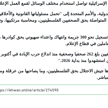
لإسرائيلية تواصل استخدام مختلف الوسائل لقمع العمل الإعل
ية، والأمم المتحدة إلى "تحمل مسئولياتها القانونية والأخلاقي
المتواصلة بحق الصحفيين الفلسطينيين، ومحاسبة مرتكبيها، وت
وفي مايو أعلنت نقابة الصحفيين الفلسطينيين تسجيل نحو 300 جريمة وانتهاك واعتداء صهيوني بحق كوادره
.
".
ها جيش الاحتلال بحق الفلسطينيين، وما يصاحبها من عرقلة وم
باشر
.
tps://ikhwan.online/article/274590