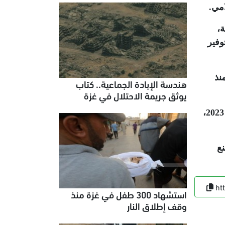
امي
.
ة،
وفير
ا منذ
هندسة الإبادة الجماعية.. كتاب
يوثق جريمة الاحتلال في غزة
وأشارت حينها إلى أن "عدد الشهداء من الصحفيين بلغ 262 صحفيا وصحفية منذ اندلاع حرب الإبادة في أكتوبر 2023،
نع
ht
استشهاد 300 طفل في غزة منذ
وقف إطلاق النار