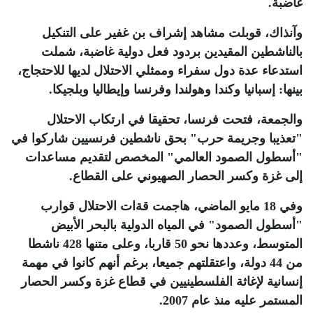
غاضبة
.
وآنذاك، قوبلت مشاهد إشراف بن غفير على التنكيل
بالناشطين المقيدين بردود فعل دولية غاضبة، شملت
استدعاء عدة دول سفراء وممثلي الاحتلال لديها للاحتجاج،
بينها: إسبانيا وكندا وهولندا وفرنسا وإيطاليا وبلجيكا
.
والجمعة، فتحت فرنسا، تحقيقا في ارتكاب الاحتلال
"تعذيبا وجريمة حرب" بحق ناشطين فرنسيين شاركوا في
"أسطول الصمود العالمي" المخصص لتقديم مساعدات
إلى غزة وكسر الحصار الصهيوني على القطاع
.
وفي 18 مايو الماضي، هاجمت قةات الاحتلال قوارب
"أسطول الصمود" في المياه الدولية بالبحر الأبيض
المتوسط، وعددها نحو 50 قاربا، وعلى متنها 428 ناشطا
من 44 دولة، واعتقلتهم جميعا، برغم أنهم كانوا في مهمة
إنسانية لإغاثة الفلسطينيين في قطاع غزة وكسر الحصار
المستمر عليه منذ عام 2007
.