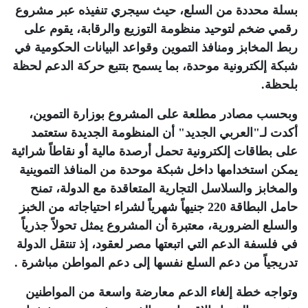
بسلة محددة من السلع، حيث سيجري تنفيذه عبر مشروع
رقمي ضخم لتوحيد منظومة التوزيع والرقابة، يقوم على
ربط المخابز ومنافذ التموين وقواعد البيانات الحكومية في
شبكة إلكترونية موحدة، بما يسمح بتتبع حركة الدعم لحظة
بلحظة
.
وبحسب مصادر مطلعة على المشروع بوزارة التموين،
أكدت لـ"العربي الجديد" أن المنظومة الجديدة ستعتمد
على بطاقات إلكترونية تحمل أرصدة مالية أو نقاطاً شرائية
يمكن استخدامها داخل شبكة موحدة من المنافذ التموينية
والمخابز والسلاسل التجارية المتعاقدة مع الدولة، تمنح
حامل البطاقة 220 جنيهاً شهرياً لشراء احتياجاته من الخبز
والسلع الضرورية، معتبرة أن المشروع يمثل تحولاً جذرياً
في فلسفة الدعم التي اتبعتها مصر لعقود، إذ تنتقل الدولة
تدريجياً من دعم السلع نفسها إلى دعم المواطن مباشرة
.
وتواجه خطة إلغاء الدعم معارضة واسعة من المواطنين