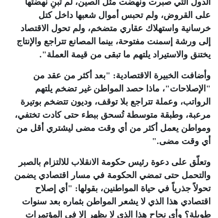
الدول التي صبرت ونهضت مثل الصين، لم تبنِ نهضتها
على القروض، ولم تحبس أموال شعبها داخل كتل
خرسانية واستهلاك عقاري متضخم، ولم تحول الاقتصاد
إلى ورشة إسمنت مفتوحة، بينما المصانع تتراجع والإنتاج
يختنق والاستيراد يلتهم ما تبقى من قيمة العملة".
وأضافت الخبيرة الاقتصادية: "بعد أكثر من عقد من
"الإصلاحات"، ماذا حصد المواطن غير تضخم يلتهم
الرواتب، وعملة تتراجع بلا توقف، وديون تتضخم بوتيرة
مرعبة، وطبقة متوسطة تُسحق ببطء حتى كادت تختفي،
ومواطن يعمل أكثر من أي وقت مضى ليشتري أقل من
أي وقت مضى
".
وتعلّق على دعوة رئيس حكومة الانقلاب للالتزام بالصبر
والتحمل حتى تمضي الحكومة في مسار اقتصادي يضمن
تحولاً جذرياً في حياة المواطنين، بقولها: "أي إصلاح
اقتصادي هذا الذي لا يشعر المواطن بثماره بعد سنوات
طويلة؟ وأي نجاح هذا الذي لا يظهر إلا في المؤتمرات