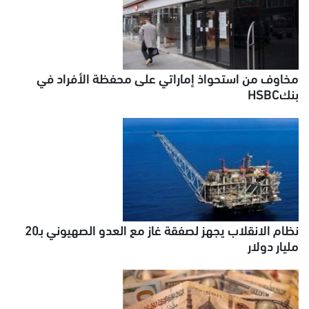
مخاوف من استحواذ إماراتي على محفظة الأفراد في
بنكHSBC
نظام الانقلاب يجهز لصفقة غاز مع العدو الصهيوني بـ20
مليار دولار