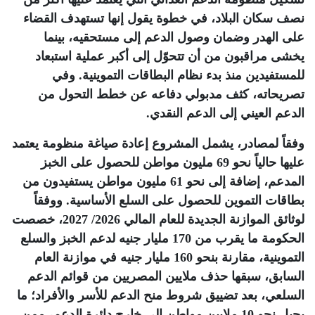
نصف سكان البلاد، في خطوة يقول إنها تستهدف القضاء
على الهدر وضمان وصول الدعم إلى مستحقيه، بينما
يخشى مراقبون من أن تتحوّل إلى أكبر عملية استبعاد
للمستفيدين منذ بدء نظام البطاقات التموينية. وفي
تصريحاته، كثف مدبولي دفاعه عن خطط التحول من
الدعم العيني إلى الدعم النقدي
.
وفقاً لمصادر، يشمل المشروع إعادة صياغة منظومة يعتمد
عليها حالياً نحو 69 مليون مواطن للحصول على الخبز
المدعم، إضافة إلى نحو 61 مليون مواطن يستفيدون من
بطاقات التموين للحصول على السلع الأساسية. ووفقاً
لوثائق الموازنة الجديدة للعام المالي 2026/ 2027، خصصت
الحكومة ما يقرب من 170 مليار جنيه لدعم الخبز والسلع
التموينية، مقارنة بنحو 160 مليار جنيه في موازنة العام
السابق، سبقها حذف ملايين المصريين من قوائم الدعم
السلعي، بعد تضييق شروط منح الدعم للأسر والأفراد؛ ما
يحيل نحو 10 ملايين مواطن إلى خارج دائرة الدعم، ممن