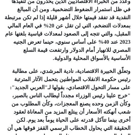
وعدد من الخبراء الاقتصاديين الذين يحذرون من تنفيذها
في ظل استمرار الضغوط التضخمية. ومن أن المبالغ
النقدية قد تفقد قيمتها خلال أشهر قليلة إذا لم تكن مرتبطة
بمعدلات التضخم، التي لن تقل عن 20% في العام المالي
المقبل، والتي تتجه إلى الصعود لمعدلات قياسية بلغتها عام
2023 عند 40% على أساس سنوي، حينما تعرض الجنيه
المصري للانهيار أمام الدولار وارتفعت قيمة السلع
الأساسية بالأسواق المحلية والدولية
.
وتعلّق الخبيرة الاقتصادية، نادية المرشدي، على مطالبة
رئيس حكومة الانقلاب المواطنين بتحمل الآثار المترتبة
على مسار التحول الاقتصادي، بقولها لـ"العربي الجديد":
"خرج علينا رئيس الوزراء مجدداً ليطالب الناس بالصبر،
وكأن الزمن وحده يصنع المعجزات، وكأن المطلوب من
شعب أنهكته الأسعار أن يبتلع المزيد من المعاناة لعقود
أخرى بينما تتآكل قدرته على الحياة يوماً بعد يوم. لكن
الحقيقة التي يحاول الخطاب الرسمي القفز فوقها هي أن