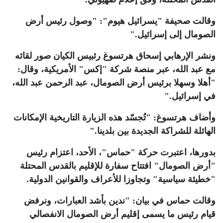
وقالت صحيفة "يسرائيل هيوم": "وصول رئيس أرض
الصومال إلى إسرائيل
".
ونشر الإرهابي إسحاق هرتسوغ رئبيس الكيان صور لقائه
مع عبد الله، عبر منصة شركة "إكس" الأمريكية، وقال:
"أهلا وسهلا برئيس أرض الصومال، عبد الرحمن عبد الله،
في إسرائيل
".
وأضاف هرتسوغ: "تُجسّد هذه الزيارة التاريخية الإمكانات
الهائلة للشراكة الجديدة بين بلدينا
".
بدورها، اعتبرت حركة "حماس"، الأحد، اعتزام رئيس
"أرض الصومال" افتتاح سفارة للإقليم بالقدس المحتلة
"خطيئة سياسية" وتجاوزا للأعراف والقوانين الدولية
.
وقالت حماس في بيان: "ندين بأشد العبارات، ونرفض
قيام رئيس ما يسمى إقليم أرض الصومال الانفصالي