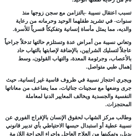
تسبب اعتقال نسيبة -بالتزامن مع سجن زوجها منذ
سنوات- في تشريد طفلهما الوحيد وحرمانه من رعاية
والديه، مما يمثل مأساة إنسانية وتفكيكاً قسرياً للأسرة
.
وتعاني نسيبة من أمراض عدة وتستلزم حالتها تدخلاً جراحياً
عاجلاً لتسليك الشرايين، بالإضافة لإصابتها بالتهاب حاد
بالأعصاب، وجرثومة المعدة، والتهاب القولون، وسط
إهمال طبي متواصل
.
ويجري احتجاز نسيبة في ظروف قاسية غير إنسانية، حيث
جرى وضعها مع سجينات جنائيات، مما يضاعف من معاناتها
النفسية والجسدية ويخالف المعايير الدنيا لمعاملة
المحتجزات
.
وطالب مركز الشهاب لحقوق الإنسان بالإفراج الفوري عن
نسيبة عطية أو استبدال حبسها الاحتياطي بأي تدبير قانوني
بديل، وتمكينها من العلاج العاجل وإجراء الجراحة اللازمة