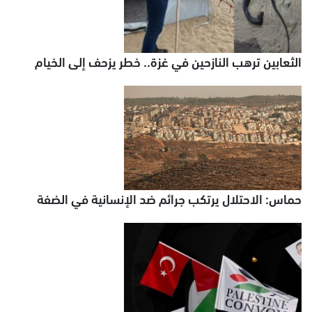
الثعابين ترهب النازحين في غزة.. خطر يزحف إلى الخيام
حماس: الاحتلال يرتكب جرائم ضد الإنسانية في الضفة