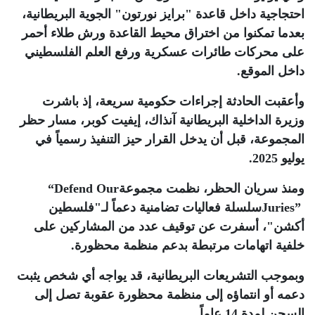
احتجاجية داخل قاعدة "برايز نورتون" الجوية البريطانية،
بعدما تمكنوا من اختراق محيط القاعدة ورش طلاء أحمر
على محركات طائرات عسكرية ورفع العلم الفلسطيني
داخل الموقع
.
وأعقبت الحادثة إجراءات حكومية سريعة، إذ باشرت
وزيرة الداخلية البريطانية آنذاك، إيفيت كوبر، مسار حظر
المجموعة، قبل أن يدخل القرار حيز التنفيذ رسمياً في
يوليو 2025
.
ومنذ سريان الحظر، نظمت مجموعة
“Defend Our
Juries”
سلسلة فعاليات تضامنية دعماً لـ"فلسطين
أكشن"، أسفرت عن توقيف عدد من المشاركين على
خلفية اتهامات مرتبطة بدعم منظمة محظورة
.
وبموجب التشريعات البريطانية، قد يواجه أي شخص يثبت
دعمه أو انتماؤه إلى منظمة محظورة عقوبة تصل إلى
السجن لمدة 14 عاماً
.