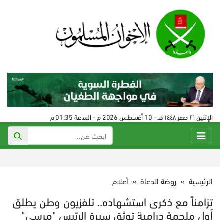
الإثنين ٢٦ صفر ١٤٤٨ هـ - 10 أغسطس 2026 م - الساعة 01:35 م
الرئيسية
»
روضة الدعاة
»
أعلام
تزامناً مع ذكرى استشهاده.. تلفزيون وطن يطلق
أول ملحمة درامية توثق سيرة الرئيس "مرسي"