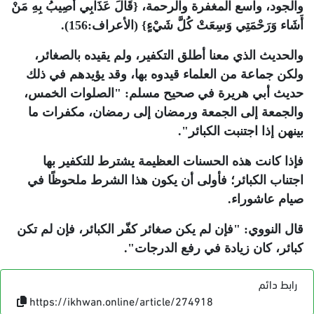
والجود، واسع المغفرة والرحمة، {قَالَ عَذَابِي أُصِيبُ بِهِ مَنْ
أَشَاء وَرَحْمَتِي وَسِعَتْ كُلَّ شَيْءٍ} (الأعراف:156).
والحديث الذي معنا أطلق التكفير، ولم يقيده بالصغائر،
ولكن جماعة من العلماء قيدوه بها، وقد يؤيدهم في ذلك
حديث أبي هريرة في صحيح مسلم: "الصلوات الخمس،
والجمعة إلى الجمعة ورمضان إلى رمضان، مكفرات ما
بينهن إذا اجتنبت الكبائر".
فإذا كانت هذه الحسنات العظيمة يشترط للتكفير بها
اجتناب الكبائر؛ فأولى أن يكون هذا الشرط ملحوظًا في
صيام عاشوراء.
قال النووي: "فإن لم يكن صغائر كفّر الكبائر، فإن لم تكن
كبائر، كان زيادة في رفع الدرجات".
رابط دائم
https://ikhwan.online/article/274918