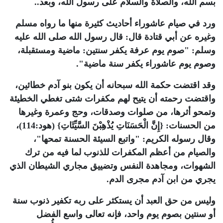
بسم الله، والصلاة والسلام على رسول الله، وبعد..
ورد في صيام عاشوراء أحاديث كثيرة منها ما رواه مسلم
وغيره عن أبي قتادة قال: قال رسول الله صلى الله عليه
وسلم: "صوم يوم عرفة يكفر سنتين: ماضية ومستقبلة،
وصوم يوم عاشوراء يكفر سنة ماضية".
وقد اقتضت حكمة الله سبحانه أن يكون بنو آدم خطائين،
واقتضت رحمته أن يتيح لهم مكفرات شتى تغطي الخطيئة
وتمحو أثرها، من صلوات وصدقات، وحج وعمرة وغيرها
من الحسنات: {إِنَّ الْحَسَنَاتِ يُذْهِبْنَ السَّيِّئَاتِ} (هود:114)،
وقال رسوله الكريم: "واتبع السيئة الحسنة تمحها"،
والصيام من أعظم المكفرات للذنوب لما فيه من ترك
الشهوات، ومجاهدة النفس وتضييق مجاري الشيطان الذي
يجري من ابن آدم مجرى الدم.
وليس من حق العبد أن يستكثر على ربه تكفير ذنوب سنة
أو سنتين بصوم يوم واحد، فإنه تعالى واسع الفضل