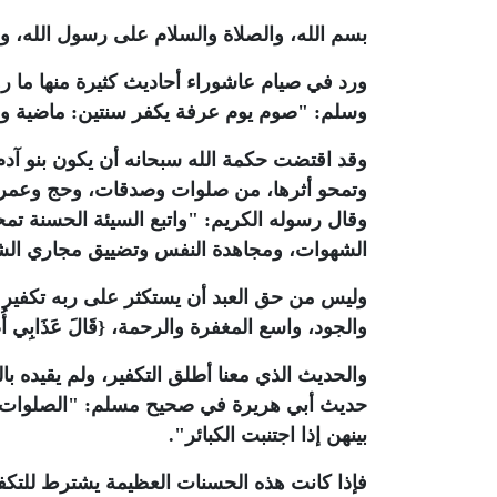
بسم الله، والصلاة والسلام على رسول الله، وب
ورد في صيام عاشوراء أحاديث كثيرة منها ما ر
وسلم: "صوم يوم عرفة يكفر سنتين: ماضية وم
وقد اقتضت حكمة الله سبحانه أن يكون بنو آ
وقال رسوله الكريم: "واتبع السيئة الحسنة تم
الشهوات، ومجاهدة النفس وتضييق مجاري الش
وليس من حق العبد أن يستكثر على ربه تكفير 
والجود، واسع المغفرة والرحمة، {قَالَ عَذَابِي أُصِيبُ ب
والحديث الذي معنا أطلق التكفير، ولم يقيده با
حديث أبي هريرة في صحيح مسلم: "الصلوات 
بينهن إذا اجتنبت الكبائر".
فإذا كانت هذه الحسنات العظيمة يشترط للتكفي