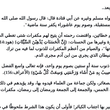
عد..
واه مسلم وغيره عن أبي قتادة قال: قال رسول الله صلى الله 
ستقبلة، وصوم يوم عاشوراء يكفر سنة ماضية".
دم خطائين، واقتضت رحمته أن يتيح لهم مكفرات شتى تغطي ال
حها"، والصيام من أعظم المكفرات للذنوب لما فيه من ترك
يطان الذي يجري من ابن آدم مجرى الدم.
ذنوب سنة أو سنتين بصوم يوم واحد، فإنه تعالى واسع الفضل
ِهِ مَنْ أَشَاء وَرَحْمَتِي وَسِعَتْ كُلَّ شَيْءٍ} (الأعراف:156).
لصغائر، ولكن جماعة من العلماء قيدوه بها، وقد يؤيدهم في ذلك
الخمس، والجمعة إلى الجمعة ورمضان إلى رمضان، مكفرات 
ر بها اجتناب الكبائر؛ فأولى أن يكون هذا الشرط ملحوظًا في 