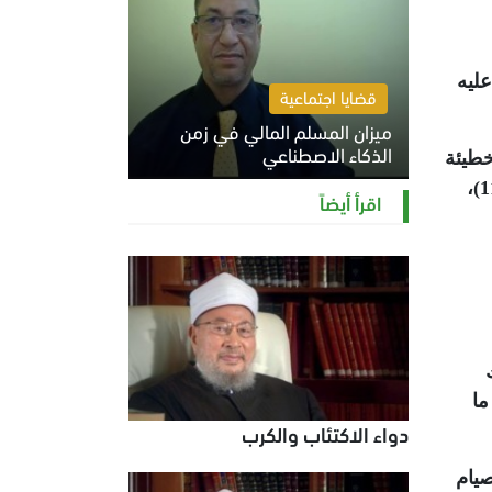
عليه
قضايا اجتماعية
ميزان المسلم المالي في زمن
الذكاء الاصطناعي
خطيئة
وتمحو أثرها، من صلوات وصدقات، وحج وعمرة وغيرها من الحسنات: {إِنَّ الْحَسَنَاتِ يُذْهِبْنَ السَّيِّئَاتِ} (هود:114)،
السبت 8 أغسطس 2026 11:21 ص
اقرأ أيضاً
ما
دواء الاكتئاب والكرب
صيام