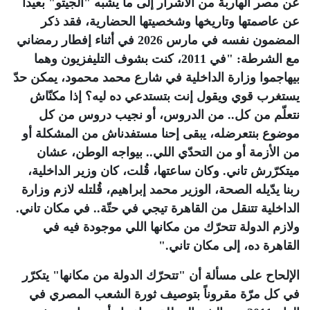
عن مصر الهاربة من الأشرار إلى ما يشبه "الجيتو" بعيداً
عن عاصمتها وتاريخها وشخصيتها الحضارية، فقد ذكر
المضمون نفسه في مارس 2026 في أثناء إفطار رمضاني
مع الشرطة: "في 2011، كنت بشوف التليفزيون وهما
بيهاجموا وزارة الداخلية في شارع محمد محمود، يمكن حدّ
يستغرب قوي ويقول إنت بتستدعي ده ليه؟ إذا مكنّاش
نتعلّم من كل.. من الدروس، أو نجيب دروس من كل
موضوع بنتعرضله، يبقى إحنا مستفدناش من المشكلة أو
من الأزمة أو من التحدّي اللي.. بيواجه الوطن، عشان
ميتكرّرش تاني. وكان ساعتها، قُلت، كان وزير الداخلية،
ربنا يدّيله الصحة، الوزير محمد إبراهيم، قُلتله لازم وزارة
الداخلية تتنقل من القاهرة تيجي في حتّة.. في مكان تاني.
ولازم الدولة تتحرّك من مكانها اللي موجودة فيه في
القاهرة ده، إلى مكان تاني
".
الإلحاح على مسألة أن "تتحرّك الدولة من مكانها" يتكرّر
في كل مرّة مقروناً بتوصيف ثورة الشعب المصري في