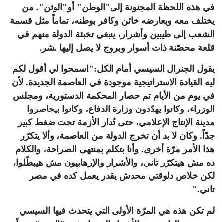
في هذه اللحظة المجنونة إلى"الوطن" أو"الوثن". من
يختلف معه ويعارضه خائن وكافر بوطنه، تماماً مثل قسمة
الشعب إلى طيبين وأشرار، ينبغي تخبئة الدولة منهم في
قلعة محصّنة ذات أسوار وبروج لا يصل إليها بشر
.
يقول الجنرال السيسي أمام الكل:"اسمحوا لي أقول لكم
ليه القيادة الاستراتيجية موجودة في العاصمة الجديدة. لأن
في يوم من الأيام تم حصار المحكمة الدستورية، ومجلس
الوزراء، وكانوا يهدّدون وزارة الدفاع، وكانوا بيحاصروا
مدينة الإنتاج الإعلامي، حتى تُدار الأزمة تحت ضغط كبير
جدّاً. وكان لا بد أن تخرج الدولة من العاصمة، وألا يتكرّر
هذا الأمر مرّة أخرى. وأنا بتكلم بمنتهى الصراحة، والكلام
ده مش هيتكرّر تاني، والأشرار والإرهابيون مش هيبطّلوا،
لكن خلاص دلوقتي محدش يقدر يعمل كده في مصر
تاني
".
لم تكن هذه هي المرّة الأولى التي يتحدث فيها السيسي