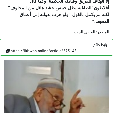
إلا الهتاف للفريق وقيادته الحكيمة. وكما قال
أفلاطون"الطاغية يظل حبيس حشد هائل من المخاوف"..
لكنه لم يكمل بالقول "ولو هرب بدولته إلى أعماق
المحيط
".
المصدر: العربي الجديد
رابط دائم
https://ikhwan.online/article/275143