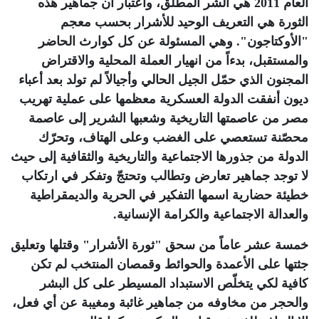
العام 2011 هي الشر المطلق، واعتبار أن جماهير هذه
الثورة هي التعريف الوحيد للأشرار بحسب معجم
"الأوكتاجون". وهي المسئولة عن كل كوارث الحاضر
والمستقبل، بدءاً من انهيار العملة المحلية والاقتراض
المجنون الذي حمّل الجيل الحالي وأجيالاً لم تولد بعد أعباء
ديون أنفقت الدولة العسكرية معظمها على عملية تهريب
مصر من عاصمتها التاريخية وشعبها الشرير إلى عاصمة
محصّنة تستعصي على الغضب وعلى الهتاف، وتحرّك
الدولة من جذورها الاجتماعية والتاريخية والثقافية إلى حيث
لا توجد جماهير تعارض وتطالب وتحتجّ وتفكر في ارتكاب
خطيئة حضارية اسمها التفكير في الحرية والديمقراطية
والعدالة الاجتماعية والكرامة الإنسانية
.
خمسة عشر عاماً من سحق "ثورة الأشرار" وقتلها وتعليق
جثتها على الأعمدة والحوائط وقمصان المنتخب لم تكن
كافية لكي يتخلّص الاستبداد المسيطر على كل البشر
والحجر من مخاوفه من جماهير غائبة ومغيبة عن أي فعل،