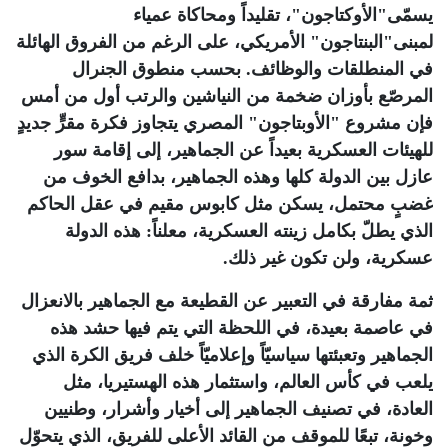
يسمّى"الأوكتاجون"، تقليداً ومحاكاة عمياء
لمبنى"البنتاجون" الأمريكي، على الرغم من الفروق الهائلة
في المنطلقات والوظائف. بحسب منطوق الجنرال
المرصّع بأوزان ضخمة من النياشين والرتب أول من أمس
فإن مشروع "الأوبتاجون" المصري يتجاوز فكرة مقرٍّ جديدٍ
للهيئات العسكرية بعيداً عن الجماهير، إلى إقامة سور
عازل بين الدولة كلها وهذه الجماهير، بدافع الخوف من
غضبٍ محتمل، يسكن مثل كابوس مقيم في عقل الحاكم
الذي يطلّ بكامل زينته العسكرية، معلناً: هذه الدولة
عسكرية، ولن تكون غير ذلك
.
ثمة مفارقة في التعبير عن القطيعة مع الجماهير بالانعزال
في عاصمة بعيدة، في اللحظة التي يتم فيها حشد هذه
الجماهير وتعبئتها سياسيّاً وإعلاميّاً خلف فريق الكرة الذي
يلعب في كأس العالم، واستثمار هذه الهستيريا، مثل
العادة، في تصنيف الجماهير إلى أخيار وأشرار، وطنيين
وخونة، تبعًا للموقف من القائد الأعلى للفريق، الذي يتحوّل