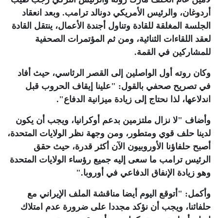
أردوغان، والرئيس الأمريكي دونالد ترامب. وبعد انعقاد
الجلسة المغلقة للقادة وتناول أجندة الأعمال، ينتقل القادة
لعقد اللقاءات الثنائية، ومن ثم المؤتمرات الصحفية
للمشاركين في القمة
.
وكان روته أول الواصلين إلى القصر الرئاسي، حيث أفاد
في تصريح صحفي بالقول: "علينا إيقاف الحروب قبل
اندلاعها، لذا نحتاج إلى زيادة ميزانية الدفاع".
وأضاف "لا نزال ملتزمين بدعم أوكرانيا، ويجب أن يكون
لدينا حلف قوي ومتطور، ومن وجهة نظر الولايات المتحدة،
أصبح حلفاؤنا الأوروبيون الآن أكثر قدرة، حيث حقق
الرئيس ترامب ما سعى إليه جميع رؤساء الولايات المتحدة
وهو زيادة الإنفاق الدفاعي في أوروبا
".
وأكمل: "أتوقع اليوم أيضا مناقشة الملف الإيراني مع
حلفائنا، ويجب أن نؤكد مجددا على ضرورة عدم امتلاك