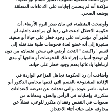
مؤكدة أنه لم يتضمن إجابات على الادعاءات المتعلقة
بوضعه الصحي
.
وأوضحت المنظمة، في بيان صدر اليوم الأربعاء، أن
حكومة الاحتلال ادعت في ردها أن مراجعة داخلية لم
تُظهر أي مؤشرات على وجود خطر على حياة أبو صفية،
مشيرة إلى أنه خضع لعدة فحوصات طبية منذ نقله إلى
قسم "راكيفت" التحت أرضي في سجن نيتسان، من دون
أن توضح أسباب إجراء تلك الفحوصات أو نتائجها أو مدى
ارتباطها بادعائها بعدم وجود خطر على حياته
.
وأضافت أن رد الحكومة تجاهل المزاعم الواردة في
الإفادة المشفوعة بالقسم التي قدمها محامي الدكتور أبو
صفية، ناصر عودة، والتي تحدثت عن تعرضه لاعتداءات
متكررة، وإصاباته في الرأس والعنق، ومعاناته من
صعوبات في التنفس وفقدان متكرر للوعي، فضلاً عن
مخاوفه على حياته أثناء الاحتجاز
.