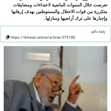
تعرضت خلال السنوات الماضية لاعتداءات ومضايقات
متكررة من قوات الاحتلال والمستوطنين بهدف إرهابها
وإجبارها على ترك أراضيها ومنازلها
.
رابط دائم
https://ikhwan.online/article/275180