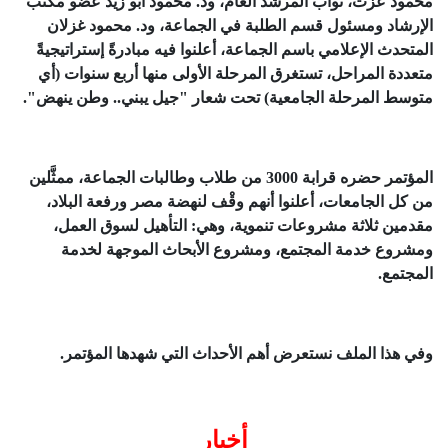
م
حمود عزت، نواب المرشد العام، ود. محمود أبو زيد عضو مكتب
الإرشاد ومسئول قسم الطلبة في الجماعة، ود. محمود غزلان
المتحدث الإعلامي باسم الجماعة، أعلنوا فيه مبادرةً إستراتيجيةً
متعددة المراحل، تستغرق المرحلة الأولى منها أربع سنوات (أي
متوسط المرحلة الجامعية) تحت شعار "جيل يبني.. وطن ينهض".
المؤتمر حضره قرابة 3000 من طلاب وطالبات الجماعة، ممثَّلين
من كل الجامعات، أعلنوا أنهم وقْف لنهضة مصر ورفعة البلاد،
مقدمين ثلاثة مشروعات تنموية، وهي: التأهيل لسوق العمل،
ومشروع خدمة المجتمع، ومشروع الأبحاث الموجهة لخدمة
المجتمع.
وفي هذا الملف نستعرض أهم الأحداث التي شهدها المؤتمر.
أخبار