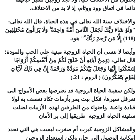
دائما في اتفاق وود ووئام، إذ لا بد من الاختلاف
.
والاختلاف سنة الله تعالى في هذه الحياة، قال الله تعالى:
"وَلَوْ شَاءَ رَبُّكَ لَجَعَلَ النَّاسَ أُمَّةً وَاحِدَةً ۖ وَلَا يَزَالُونَ مُخْتَلِفِينَ
(118) إِلَّا مَن رَّحِمَ رَبُّكَ ۚ" هود
.
وأيضا لا ننسى أن الحياة الزوجية مبنية علي الحب والمودة؛
قال تعالي: (وَمِنْ آَيَاتِهِ أَنْ خَلَقَ لَكُمْ مِنْ أَنْفُسِكُمْ أَزْوَاجًا
لِتَسْكُنُوا إِلَيْهَا وَجَعَلَ بَيْنَكُمْ مَوَدَّةً وَرَحْمَةً إِنَّ فِي ذَلِكَ لَآَيَاتٍ
لِقَوْمٍ يَتَفَكَّرُونَ) ( الروم : 21
).
ولكن سفينة الحياة الزوجية قد تعترضها بعض الأمواج التى
تعرقل سيرها، فكل بيت يمر بأزمات تكاد تعصف به لولا
قيادة واعية واحتواء من الطرفين لهذه الأزمات لضلت
سفينة الحياة الزوجية طريقها إلى بر الأمان
والمشاكل الزوجية كبرت أم صغرت ليست هي التي تحدد
إمكانية الوصول إلى حل، ولكن استعداد الزوجين