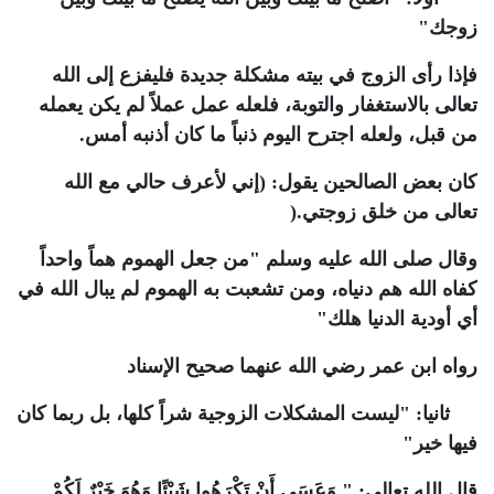
زوجك
"
فإذا رأى الزوج في بيته مشكلة جديدة فليفزع إلى الله
تعالى بالاستغفار والتوبة، فلعله عمل عملاً لم يكن يعمله
من قبل، ولعله اجترح اليوم ذنباً ما كان أذنبه أمس
.
كان بعض الصالحين يقول: (إني لأعرف حالي مع الله
تعالى من خلق زوجتي
).
وقال صلى الله عليه وسلم "من جعل الهموم هماً واحداً
كفاه الله هم دنياه، ومن تشعبت به الهموم لم يبال الله في
أي أودية الدنيا هلك
"
رواه ابن عمر رضي الله عنهما صحيح الإسناد
ثانيا:
"
ليست المشكلات الزوجية شراً كلها، بل ربما كان
فيها خير
"
قال الله تعالى: " وَعَسَى أَنْ تَكْرَهُوا شَيْئًا وَهُوَ خَيْرٌ لَكُمْ