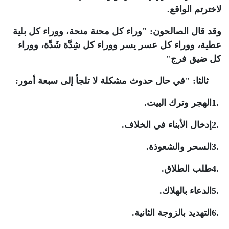
لاخترتم الواقع
.
وقد قال الصالحون: "وراء كل محنة منحة، ووراء كل بلية
عطية، ووراء كل عسر يسر ووراء كل شِدَّة شَدَّة، ووراء
كل ضيق فرج
"
ثالثا:
"
في حال حدوث مشكلة لا تلجأ إلى سبعة أمور
:
1.
الهجر وترك البيت
.
2.
إدخال الأبناء في الخلاف
.
3.
السحر والشعوذة
.
4.
طلب الطلاق
.
5.
الدعاء بالهلاك
.
6.
التهديد بالزوجة الثانية
.