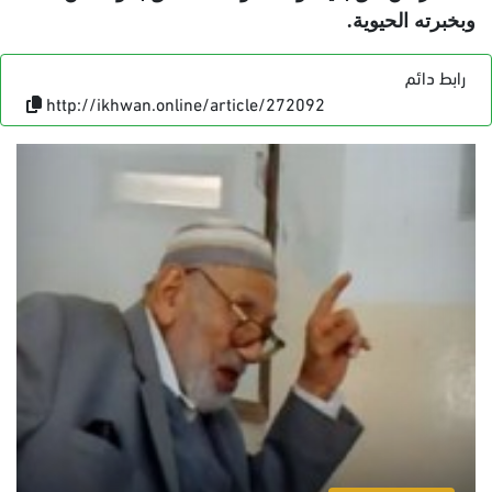
وبخبرته الحيوية
.
رابط دائم
http://ikhwan.online/article/272092