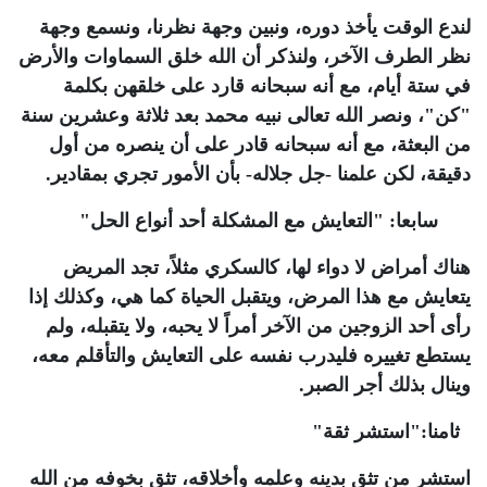
لندع الوقت يأخذ دوره، ونبين وجهة نظرنا، ونسمع وجهة
نظر الطرف الآخر، ولنذكر أن الله خلق السماوات والأرض
في ستة أيام، مع أنه سبحانه قارد على خلقهن بكلمة
"كن"، ونصر الله تعالى نبيه محمد بعد ثلاثة وعشرين سنة
من البعثة، مع أنه سبحانه قادر على أن ينصره من أول
دقيقة، لكن علمنا -جل جلاله- بأن الأمور تجري بمقادير
.
سابعا:
"
التعايش مع المشكلة أحد أنواع الحل
"
هناك أمراض لا دواء لها، كالسكري مثلاً، تجد المريض
يتعايش مع هذا المرض، ويتقبل الحياة كما هي، وكذلك إذا
رأى أحد الزوجين من الآخر أمراً لا يحبه، ولا يتقبله، ولم
يستطع تغييره فليدرب نفسه على التعايش والتأقلم معه،
وينال بذلك أجر الصبر
.
ثامنا:
"
استشر ثقة
"
استشر من تثق بدينه وعلمه وأخلاقه، تثق بخوفه من الله