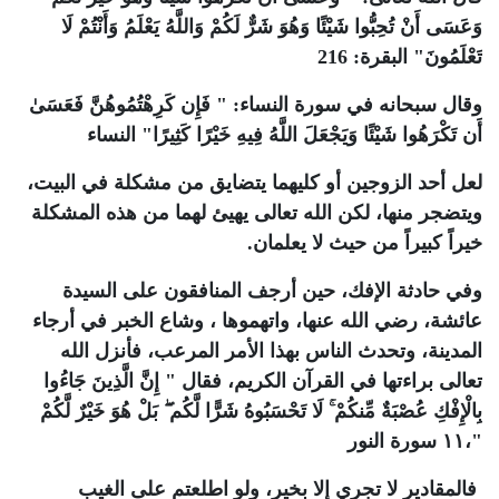
وَعَسَى أَنْ تُحِبُّوا شَيْئًا وَهُوَ شَرٌّ لَكُمْ وَاللَّهُ يَعْلَمُ وَأَنْتُمْ لَا
تَعْلَمُونَ" البقرة: 216
وقال سبحانه في سورة النساء: " فَإِن كَرِهْتُمُوهُنَّ فَعَسَىٰ
أَن تَكْرَهُوا شَيْئًا وَيَجْعَلَ اللَّهُ فِيهِ خَيْرًا كَثِيرًا" النساء
لعل أحد الزوجين أو كليهما يتضايق من مشكلة في البيت،
ويتضجر منها، لكن الله تعالى يهيئ لهما من هذه المشكلة
خيراً كبيراً من حيث لا يعلمان
.
وفي حادثة الإفك، حين أرجف المنافقون على السيدة
عائشة، رضي الله عنها، واتهموها ، وشاع الخبر في أرجاء
المدينة، وتحدث الناس بهذا الأمر المرعب، فأنزل الله
تعالى براءتها في القرآن الكريم، فقال " إِنَّ الَّذِينَ جَاءُوا
بِالْإِفْكِ عُصْبَةٌ مِّنكُمْ ۚ لَا تَحْسَبُوهُ شَرًّا لَّكُم ۖ بَلْ هُوَ خَيْرٌ لَّكُمْ
ۚ"،١١ سورة النور
فالمقادير لا تجري إلا بخير، ولو اطلعتم على الغيب