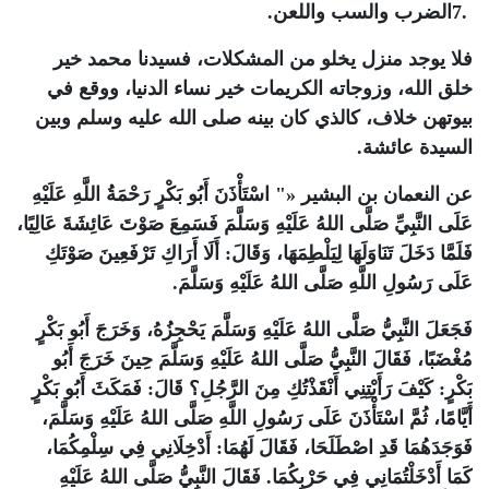
7.
الضرب والسب واللعن
.
فلا يوجد منزل يخلو من المشكلات، فسيدنا محمد خير
خلق الله، وزوجاته الكريمات خير نساء الدنيا، ووقع في
بيوتهن خلاف، كالذي كان بينه صلى الله عليه وسلم وبين
السيدة عائشة
.
عن النعمان بن البشير «" اسْتَأْذَنَ أَبُو بَكْرٍ رَحْمَةُ اللَّهِ عَلَيْهِ
عَلَى النَّبِيِّ صَلَّى اللهُ عَلَيْهِ وَسَلَّمَ فَسَمِعَ صَوْتَ عَائِشَةَ عَالِيًا،
فَلَمَّا دَخَلَ تَنَاوَلَهَا لِيَلْطِمَهَا، وَقَالَ: أَلَا أَرَاكِ تَرْفَعِينَ صَوْتَكِ
عَلَى رَسُولِ اللَّهِ صَلَّى اللهُ عَلَيْهِ وَسَلَّمَ
.
فَجَعَلَ النَّبِيُّ صَلَّى اللهُ عَلَيْهِ وَسَلَّمَ يَحْجِزُهُ، وَخَرَجَ أَبُو بَكْرٍ
مُغْضَبًا، فَقَالَ النَّبِيُّ صَلَّى اللهُ عَلَيْهِ وَسَلَّمَ حِينَ خَرَجَ أَبُو
بَكْرٍ: كَيْفَ رَأَيْتِنِي أَنْقَذْتُكِ مِنَ الرَّجُلِ؟ قَالَ: فَمَكَثَ أَبُو بَكْرٍ
أَيَّامًا، ثُمَّ اسْتَأْذَنَ عَلَى رَسُولِ اللَّهِ صَلَّى اللهُ عَلَيْهِ وَسَلَّمَ،
فَوَجَدَهُمَا قَدِ اصْطَلَحَا، فَقَالَ لَهُمَا: أَدْخِلَانِي فِي سِلْمِكُمَا،
كَمَا أَدْخَلْتُمَانِي فِي حَرْبِكُمَا. فَقَالَ النَّبِيُّ صَلَّى اللهُ عَلَيْهِ