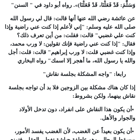
وَسَلَّمَ: قَدْ فَعَلْنَا، قَدْ فَعَلْنَا)». رواه أبو داود في " السنن
"
عن عائشة رضي الله عنها أنها قالت: قال لي رسول الله
صلى الله عليه وسلم: "إني لأعلم إذا كنت عني راضية وإذا
كنت علي غضبي" قالت: فقلت: من أين تعرف ذلك؟
فقال: "إذا كنت عني راضية فإنك تقولين: لا ورب محمد،
وإذا كنت غضبي قلت: لا ورب إبراهيم" قالت: قلت: أجل
والله يا رسول الله، ما أهجر إلا اسمك" رواه البخاري
رابعا:
"
واجه المشكلة بجلسة نقاش
"
إذا كان هناك مشكلة بين الزوجين فلا بد أن تواجه بجلسة
نقاش بينهما، ولكن بشروط:
•
أن يكون هذا النقاش على انفراد، دون تدخل الأولاد
والجوار والأهل
.
•
أن يكون بعيداً عن الغضب، لأن الغضب يفسد الأمور،
ويسقط الرجال، وهو عاطفة جياشة تغطي العقل، فتمنع