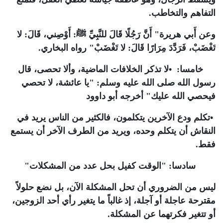
التفاهم والتخاطب
.
وعن أَبي هريرة" أَنَّ رَجُلًا قَالَ للنَّبِيِّ ﷺ: أَوْصِني، قَالَ: لا
تَغْضَبْ، فَرَدَّدَ مِرَارًا قَالَ: لا تَغْضَبْ" رواه البخاري
.
خامسا:
•
لا تذكر الخلافات الماضية، وألا تحصى، قال
رسول الله صلى الله عليه وسلم: "يا عائشة، لا تحصي
فيحصي الله عليك" أخرجه أبو داوود
•
تكلم ودع الآخرين يتكلمون، فالكثير من الناس يريد في
النقاش أن يتكلم وحده، ويريد من الطرف الآخر أن يستمع
فقط
.
سادسا:
"
الوقت كفيل بحل عدد من المشكلات
"
ليس من الضروري أن تحل المشكلة الآن، بل نضع حلولاً
مقترحة عاجلة أو آجلة، إذ غالباً ما يتغير رأي أحد الزوجين،
أو تتغير فكرتهما عن المشكلة
.