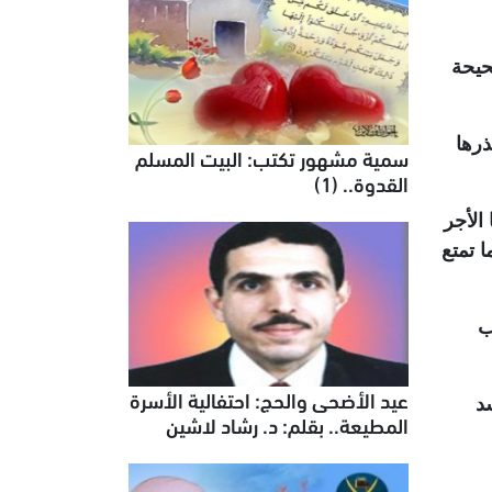
حيحة
ذرها
سمية مشهور تكتب: البيت المسلم
القدوة.. (1)
الأجر
 تمتع
ب
عيد الأضحى والحج: احتفالية الأسرة
د
المطيعة.. بقلم: د. رشاد لاشين