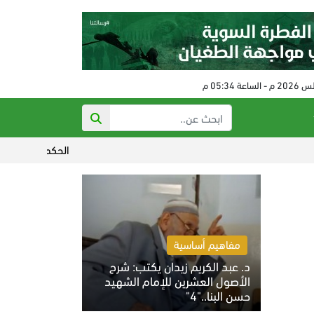
الحكم على مفتي النظام البائد في سورية 
مفاهيم أساسية
د. عبد الكريم زيدان يكتب: شرح
الأصول العشرين للإمام الشهيد
حسن البنا.."4"