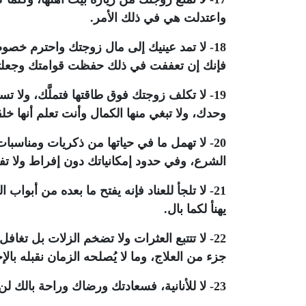
واعتدلت هي في ذلك الأمر.
18- لا تمد عينيك إلى مال زوجتك واحترم خصوص
فإنك إن تعففت في ذلك حفظت قوامتك وجعلتها 
19- لا تكلف زوجتك فوق طاقتها فتملَّك، ولا تس
وحدك، ولا تبغي منها الكمال وأنت تعلم أنها 
20- لا تهمل ما في حياتها من ذكريات ومناس
الشرع، وفي حدود إمكانياتك دون إفراط ولا تف
21- لا تلجأ للعناد فإنه يفتح ما بعده من أبوا
يهنأ لكما بال.
22- لا تتتبع العثرات ولا تضخم الزلات بل تغا
جزء من العلاج، وما لا يُصلحه الزمان نقبله بال
23- لا للأنانية، فسعادتك ورضاك وراحة بالك لن يكتملوا إلا بسعادة زوجتك ورضاها وراحة بالها.