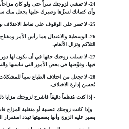
24- لا تفشي لزوجتك سراً حتى ولو كان مزاحاً،
وأن كتمانك لسرِّها وصبرك عليها يجعل منك سيدا
25- لا تصر على الوقوف على نقاط الاختلاف بينكما بل عزِّز من نقاط الاتفاق يتلاشى الاختلاف.
26- الوسطية والاعتدال هما رأس الأمر ومفتاح 
التلاكم وتزال الألغام.
27- لا تسلب زوجتك حقها في أن يكون لها دو
فيها، وفوِّضها في بعض الأمور التي تناسبها وال
28- لا تجعل من اختلاف الطباع سبباً للمشكل
يُحسن إدارة الاختلاف.
- إذا كنت مُنظماً دقيقاً فاشرح لزوجتك مزايا ذلك
- وإذا كانت زوجتك عصبية أو متقلبة المزاج فاش
يصبر عليه الزوج وأنها بعصبيتها تهدد استقرار