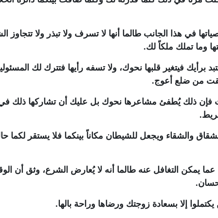
ياتها في هذا الجانب طالما أنها لا تسرف ولا تبذر ولا تتجاوز ا
وما تملك ملكاً لك.
تبد برأيك فيتغير قلبها نحوك، ولا تسفه رأيها فتترك لك المسئولي
خلقت من ضلع أعوج.
بات فإن ذلك يُطفئ مشاعرها نحوك بل عليك أن تشاركها ذلك في
ريط.
ب الشقاق والشقاء ويجعل للشيطان مكاناً بينكما فلا يستقر لكما حا
فل عما يمكن التغافل عنه طالما أنه لا يُعارض الشرع، وثق أن الو
إحسان.