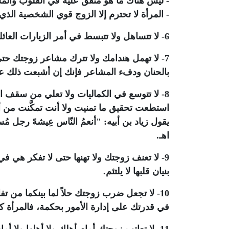
- ليس هناك ما هو متفق عليه في القلوب والم
- المرأة لا تحترم إلا الزوج قوي الشخصية الذي يمل
6- لا تتساهل ولا تتبسط في أمر الزيارات العائلية ولا في أمر الحفلات والمناسبات فشرع الله أولى بالاتباع.
7- لا تهمل هندامك ولا تترك مشاعر زوجتك حت
بالحنان ودفء المشاعر فإنك إن أشبعت ذلك عند
8- لا تتوسع في الكماليات ولا تعلي من سقف 
استطعت تحقيق ما تمنيت ولا أنت تمكَّنت من 
يقول زياد بن أبيه: "أنعمُ النّاس عِيشهً رجل
اهـ.
9- لا تعنف زوجتك ولا تهنها حتى لا تفكر هي ف
بنيان قلبها لا يلتئم.
10- لا تجعل ضرب زوجتك حلاً لما بينكما م
في قدرتك على إدارة الأمور بحكمة، فالمرأة ك