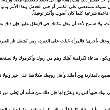
م أحد فتعتبر ذلك منك إهانة لها، بل اجعلا لبعضكما مكاناً وزماناً
 سبيكة تستعصي على الكسر أو حتى الخدش وهذا الأمر ينمو
ن قاعدة شرعية كلما كان أصوب وأكثر توفيقاً.
ضت، ولا تسمح لأحد أن يحل مكانك في الإنفاق عليها فإن ذلك ي
ن زوجتك بأخرى؛ فالمرأة جُبلت على الغيرة، ومن يُشعل نار الغيرة
ا ويكون مدعاة لكراهية أهلك وهم من ربوك وأكرموك ولا يستحق
ا تسمح بالمقارنة بين أهلك وأهل زوجتك فكلاهما على خير ولولا ذ
ي بيتك فتهيأ للزيارة وتفرَّغ لها فإن ذلك من شأنه أن يُعلي من 
 كنت مرناً في ذلك كلما قدَّرته لك وكلما ضاقت بينكما دائرة الخ