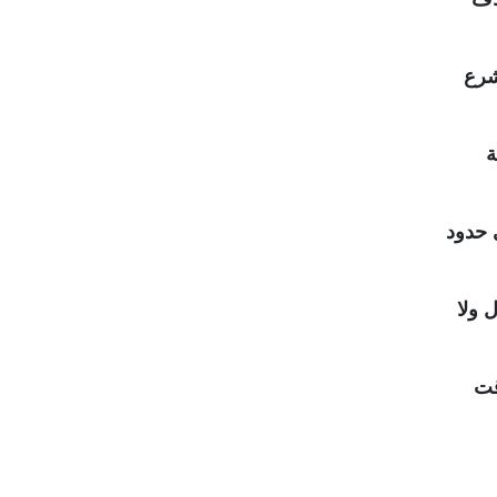
لشرع
ة
 حدود
ل ولا
قت