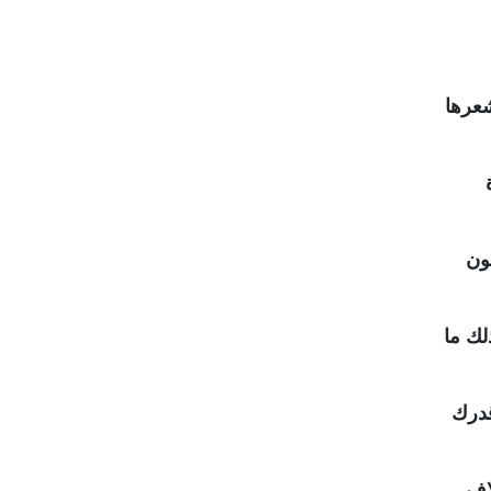
شعرها
ون
لك ما
قدرك
لاف