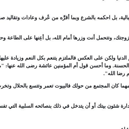
لبالية، بل احكمه بالشرع وبما أقرَّه من عُرف وعادات وتقاليد ص
وجتك، وتتحمل أنت وزرها أمام الله، بل أعِنها على الطاعة وح
لدنيا ولكن على العكس فالملتزم يتنعم بكل النعم وزيادة عليها 
الحسنة. وما أحسن قول أم المؤمنين عائشة رضى الله عنها: "ما
م رضا الله".
ومهما كان المجتمع من حولك فالبيوت تعمر وتتسع بالحلال وتخر
ارة شئون بيتك أو أن يتدخل في ذلك بنصائحه السلبية التي تفس