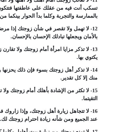
11- لا تعاتب زوجتك أمام أهلك ولا أهلها ولا أما
تسكب أنت فيه من عقلك على عاطفتها فتتكون
بالممارسة والتجربة وكلما بدأ الحوار بينكما م
12- لا تهمل ولا تقصر في شأن زوجتك إذا مر
بالأمان ويجعلها تبادلك الإحسان بالإحسان.
13- لا تذكر مزايا امرأة أمام زوجتك ولا تقار
يكتوي بها.
14- لا تذكر أهل زوجتك بسوء فإن ذلك يحزنه
منك إلا كل تقدير.
15- لا تكثر من الإشادة بأهلك أمام زوجتك ول
التقيتما.
16- لا تتجاهل زيارة أهل زوجتك، وإذا زاروك ف
عند الجميع ومن شأنه زيادة احترام زوجتك لك.
17- لا تمنع زوجتك من زيارة بيت أهلها، وكلما