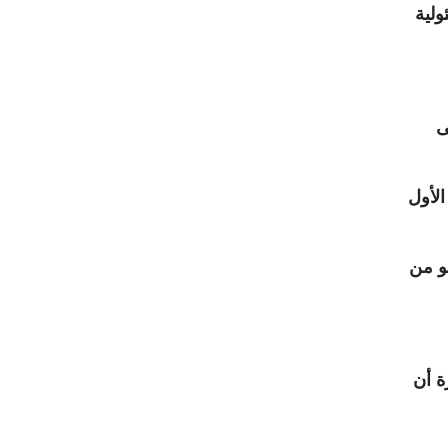
ولية
ى
الأول
هو من
ة أن