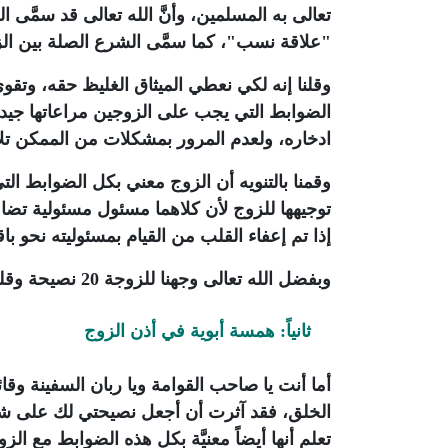
تعالى به المسلمين، وأنَّ الله تعالى قد سمَّى الع
"علاقة نسب"، كما سمَّى الشرع الصلة بين ال
وقلنا إنه لكي نعطي الميثاق الغليظ حقه، وتقو
الضوابط التي يجب على الزوجين مراعاتها جيداً
ادخاره، ولعدم المرور بمشكلات من الممكن تلا
وقمنا بالتنويه أن الزوج معني بكل الضوابط ال
توجيهها للزوج لأن كلاهما مسئول مسئولية تضامن
إذا تم إعفاء القلب من القيام بمسئوليته نحو ب
وبفضل الله تعالى وجهنا للزوجة 20 نصيحة وقلنا لها أن تلتزم بها وتلزمها ملازمة السوار للمعصم.
ثانياً: همسة أبوية في أذن الزوج
أما أنت يا صاحب القوامة ويا ربان السفينة وقا
الخلق، فقد آثرت أن أجعل نصيحتي لك على شكل (
تعلم أنها أيضاً معنيَّة بكل هذه الضوابط مع الز