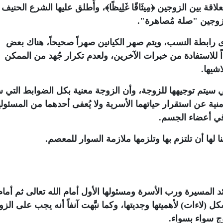
لاقة بين الزوجين ﴿مِيثَاقًا غَلِيظًا﴾، وأُطلق عليها الشرع الحنيف
زوجين "صلة مُصاهرة".
ى رابطة النسب، ويتم صهر الكيانين صهراً صحيحاً، هناك بعض
 للاستفادة من خبرات الآخرين، ولعدم تكرار جُهد من الممكن
شيها.
تي سيتم توجيهها للزوجة، وأن الزوجة معنية بكل الضوابط التي 
ية عن استقرار حياتهما الأسرية ولا يُعفى أحدهما من المسئولية
اقي أعضاء الجسم.
ئد المسيرة ورب الأسرة ومسئولها الأول أمام الله تعالى ثم أمام
لاءات) لأهميتها وجديتها، وكما نبَّهت آنفاً أنه يجب على الزو
وج سواء بسواء.