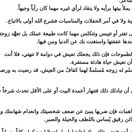
شاعر.
أ بيتها برأيه ولا ينقاد لرأي غيره مهما كان رأياً وجيهاً.
ى تفتر أو تتيبس وتتكلس مهما كانت طبيعة عملك بل تعهَّد زوج
ها عففتها واستغنت بك عن الدنيا ومن فيها.
الطموحات فإن ذلك يجعلك تعيش في دوامة لا تنهتي، فلا أنت
أن تعيش حياة هادئة مستقرة.
 مُسلم له زوجه مُسلمةٌ لهما كفافٌ من العيش، قد رضيت به ورضي
ي أن تبادلك ذلك فتنهار أعمدة البيت أو على الأقل تحدث شرخاً 
ن تفاهمات فإن ضربها ينبئ عن ضعف شخصيتك وانعدام شهامتك 
ائن رقيق يُساس باللطف والحيلة والصبر.