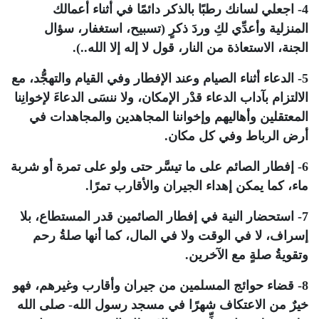
4- اجعلي لسانك رطبًا بالذكر دائمًا في أثناء أعمالك
المنزلية وأعدِّي لكِ وردَ ذكرٍ (تسبيح، استغفار، سؤال
الجنة، الاستعاذة من النار، قول لا إله إلا الله..).
5- الدعاء أثناء الصيام وعند الإفطار وفي القيام والتهجُّد، مع
الالتزام بآداب الدعاء قدْر الإمكان، ولا ننسَى الدعاءَ لإخوانِنا
المعتقلين وأهاليهم وإخواننا المجاهدين والمجاهدات في
أرض الرباط وفي كل مكان.
6- إفطار الصائم على ما تيسَّر حتى ولو على تمرة أو شربة
ماء، كما يمكن إهداء الجيران والأقارب تمرًا.
7- استحضار النية في إفطار الصائمين قدر المستطاع، بلا
إسراف، لا في الوقت ولا في المال، كما أنها صلةُ رحم
وتقويةُ صلةٍ مع الآخرين.
8- قضاء حوائج المسلمين من جيران وأقارب وغيرهم، فهو
خيرٌ من الاعتكاف شهرًا في مسجد رسول الله- صلى الله