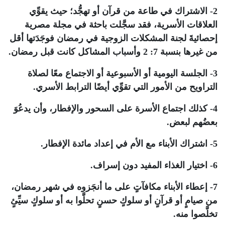
2- الاشتراك في طاعة من قرآن أو تهجُّد؛ حيث يقوِّي
العلاقات الأسرية، فقد سجَّلت باحثة في مجلة مصرية
إحصائيةَ لجنة المشكلات الزوجية في رمضان فوجَدَتها أقل
من غيرها بنسبة 7: 2 وأسباب المشاكل كانت قبل رمضان.
3- الجلسة اليومية أو الأسبوعية أو الاجتماع معًا لصلاة
التراويح من الأمور التي تقوِّي أيضًا الترابط الأسري.
4- كذلك اجتماع الأسرة على السحور والإفطار، وأن يدعُوَ
بعضُهم لبعض.
5- اشتراك الأبناء مع الأم في إعداد مائدة الإفطار.
6- اختيار الغذاء المفيد دون إسراف.
7- إعطاء الأبناء مكافآتٍ على ما أنجَزوه في شهر رمضان،
من صيامٍ أو قرآنٍ أو سلوكٍ حسنٍ تحلَّوا به أو سلوكٍ سيِّئٍ
تخلَّصوا منه.