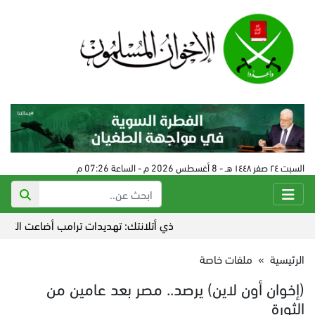
السبت ٢٤ صفر ١٤٤٨ هـ - 8 أغسطس 2026 م - الساعة 07:26 م
ذي أتلانتك: تهديدات ترامب أضاعت التفوق الإ
الرئيسية
»
ملفات خاصة
(إخوان أون لاين) يرصد.. مصر بعد عامين من
الثورة