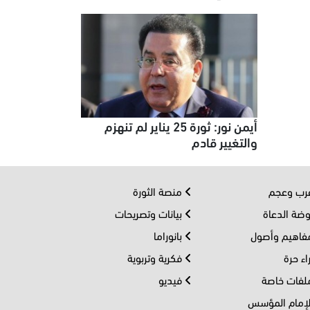
أيمن نور: ثورة 25 يناير لم تنهزم
والتغيير قادم
ب وعجم
منصة الثورة
ضة الدعاة
بيانات وتصريحات
اهيم وأصول
بانوراما
اء حرة
فكرية وتربوية
فات خاصة
فيديو
إمام المؤسس