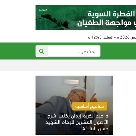
الصيف في غزة… غيا
مفاهيم أساسية
د. عبد الكريم زيدان يكتب: شرح
الأصول العشرين للإمام الشهيد
حسن البنا.."4"