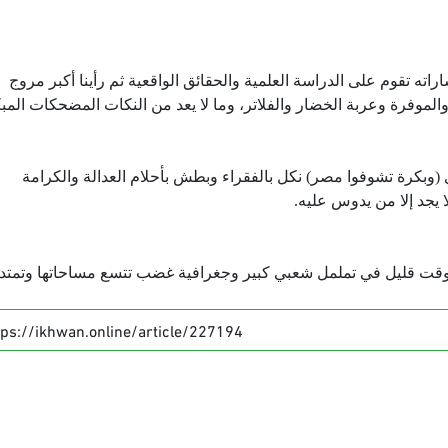
ته تقوم على الدراسة العلمية والحقائق الواقعية ثم رأينا أكبر مروج
لموفرة وعربة الخضار والفلاتر، وما لا يعد من النكات المضحكات المب
ي (وبكرة تشوفوا مصر) نكل بالفقراء وبطش بأحلام العدالة والكرامة
 يجد إلا من يدوس عليه.
د وقت قليل في تململ شعبي كبير وجغرافية غضب تتسع مساحاتها وتمتد
tps://ikhwan.online/article/227194