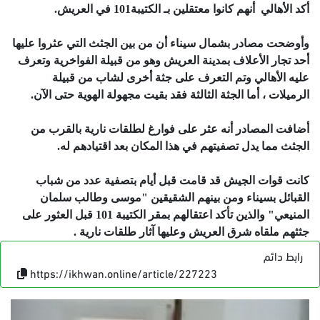
أكد الأهالي أنهم كانوا معتقلين بـ ‫‏الكتيبة101 في العريش.
وأوضحت مصادر بشمال سيناء أن من بين الجثث التي عثروا عليها
أحد تجار الأعلاف بمدينة العريش وهو من قبيلة الفواخرية وتعرف
عليه الأهالي وتم التعرف على جثة أخرى لشاب من قبيلة
الرميلات ، أما الجثة الثالثة فقد بقيت مجهولة الهوية حتى الآن.
أضافت المصادر أنه عثر على فوارغ لطلقات نارية بالقرب من
الجثث مما يدل تصفيتهم في هذا المكان بعد اقتيادهم له.
كانت قوات الجيش قد قامت قبل أيام بتصفية عدد من شباب
القبائل بسيناء ومن بينهم الشقيقين "موسى وطالب سلمان
المنيعي" والذين تأكد اعتقالهم بمقر الكتيبة 101 قبل العثور على
جثثهم ملقاه شرق العريش وعليها آثار طلقات نارية .
رابط دائم
https://ikhwan.online/article/227223