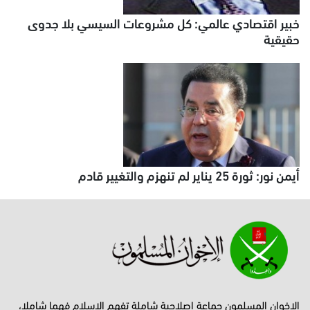
خبير اقتصادي عالمي: كل مشروعات السيسي بلا جدوى
حقيقية
أيمن نور: ثورة 25 يناير لم تنهزم والتغيير قادم
الإخوان المسلمون جماعة إصلاحية شاملة تفهم الإسلام فهما شاملا،