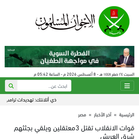
السبت ٢٤ صفر ١٤٤٨ هـ - 8 أغسطس 2026 م - الساعة 05:42 م
ذي أتلانتك: تهديدات ترامب أضاعت 
الرئيسية
»
آخر الأخبار
»
مصر
قوات الانقلاب تقتل 3معتقلين ويلقي بجثثهم
شرق العريش