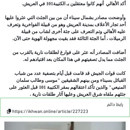
أكد الأهالي أنهم كانوا معتقلين بـ ‫‏الكتيبة101 في العريش.
وأوضحت مصادر بشمال سيناء أن من بين الجثث التي عثروا عليها
أحد تجار الأعلاف بمدينة العريش وهو من قبيلة الفواخرية وتعرف
عليه الأهالي وتم التعرف على جثة أخرى لشاب من قبيلة
الرميلات ، أما الجثة الثالثة فقد بقيت مجهولة الهوية حتى الآن.
أضافت المصادر أنه عثر على فوارغ لطلقات نارية بالقرب من
الجثث مما يدل تصفيتهم في هذا المكان بعد اقتيادهم له.
كانت قوات الجيش قد قامت قبل أيام بتصفية عدد من شباب
القبائل بسيناء ومن بينهم الشقيقين "موسى وطالب سلمان
المنيعي" والذين تأكد اعتقالهم بمقر الكتيبة 101 قبل العثور على
جثثهم ملقاه شرق العريش وعليها آثار طلقات نارية .
رابط دائم
https://ikhwan.online/article/227223