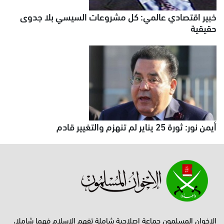
خبير اقتصادي عالمي: كل مشروعات السيسي بلا جدوى
حقيقية
أيمن نور: ثورة 25 يناير لم تنهزم والتغيير قادم
الإخوان المسلمون جماعة إصلاحية شاملة تفهم الإسلام فهما شاملا،