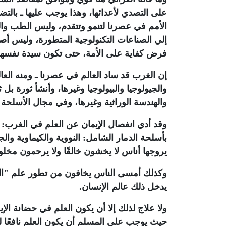
على التصدي لأعدائها، وهذا يوجب عليها ـ بالتضا
الأمم في عصرنا لتنمو وتتقدم، وليس الطب والح
إلي الصناعات التكنولوجية المتطورة، وليس أصو
فرض كفاية على الأمة، حتى تكون سيدة نفسها، 
إن الغرب قد ساد العالم في عصرنا ـ ومنه العالم
والجيولوجيا والبيولوجيا وغيرها، وأنشأ ثورة ب
والهندسة الوراثية وغيرها، وفي مجال الأسلحة و
وقد أدي انفصال الإيمان عن العلم في الغرب: أ
بأسلحة الدمار الشامل: النووية والكيماوية وال
يروجها أناس لا يخشون خالقًا ولا يرحمون مخلوقً
وكذلك أمسى الناس يخافون من تطور علم "الجين
يدخل ذلك عالم الإنسان.
ولا علاج لذلك إلا أن يكون العلم في حضانة الإي
حيث يوجب على المسلم أن يكون العلم نافعًا للنا