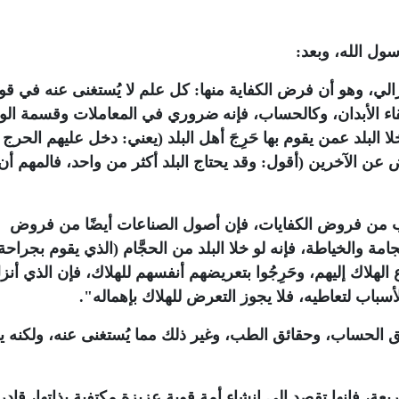
سول الله، وبعد:
غزالي، وهو أن فرض الكفاية منها: كل علم لا يُستغنى عنه في قو
اء الأبدان، وكالحساب، فإنه ضروري في المعاملات وقسمة الوص
 البلد عمن يقوم بها حَرِجَ أهل البلد (يعني: دخل عليهم الحرج
عن الآخرين (أقول: وقد يحتاج البلد أكثر من واحد، فالمهم أن
ب من فروض الكفايات، فإن أصول الصناعات أيضًا من فروض
امة والخياطة، فإنه لو خلا البلد من الحجَّام (الذي يقوم بجراحة
لهلاك إليهم، وحَرِجُوا بتعريضهم أنفسهم للهلاك، فإن الذي أنز
لأسباب لتعاطيه، فلا يجوز التعرض للهلاك بإهماله".
قائق الحساب، وحقائق الطب، وغير ذلك مما يُستغنى عنه، ولكنه ي
عة، فإنها تقصد إلي إنشاء أمة قوية عزيزة مكتفية بذاتها، قادر