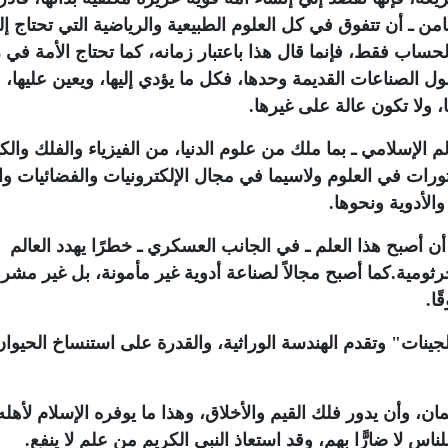
من ـ أن تتفوق في كل العلوم الطبيعية والرياضية التي تحتاج إلي
ساب فقط، فإنما قال هذا باعتبار زمانه، كما تحتاج الأمة في ز
ل الصناعات القديمة وحدها، فكل ما يؤدي إليها، ويعين عليها، 
ولا تكون عالة على غيرها.
 الإسلامي ـ بما ملك من علوم الدنيا، من الفيزياء والفلك والكي
ل ثورات في العلوم ولاسيما في مجال الإلكترونيات والفضائيات وا
الأدوية ونحوها.
ن أصبح هذا العلم ـ في الجانب العسكري ـ خطرًا يهدد العالم
جرثومية.كما أصبح مجالاً لصناعة أدوية غير مأمونة، بل غير مشر
ا.
ات" وتقدم الهندسة الوراثية، والقدرة على استنساخ الحيوان
مان، وأن يدور فلك القيم والأخلاق، وهذا ما يوفره الإسلام لأهله
س لا ضارًّا بهم، وقد استعاذ النبي الكريم من علم لا ينفع.