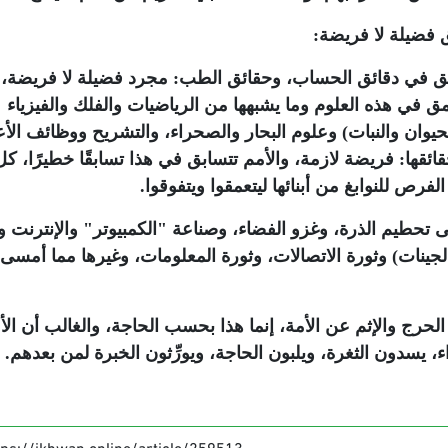
ئق فضيلة لا فريضة:
لتعمق في دقائق الحساب، وحقائق الطب: مجرد فضيلة لا فريضة،
تعمق في هذه العلوم وما يشبهها من الرياضيات والفلك والفيزياء
(الحيوان والنبات) وعلوم البحار والصحراء، والتشريح ووظائف الأ
ئقها: فريضة لازمة، والأمم تتسابق في هذا تسابقًا خطيرًا، كل
لفرص للنوابغ من أبنائها ليتعمقوا ويتفوقوا.
 تحطيم الذرة، وغزو الفضاء، وصناعة "الكمبيوتر" والإنترنت وا
 والجينات) وثورة الاتصالات، وثورة المعلومات، وغيرها مما أمسى
ج والإثم عن الأمة، إنما هذا بحسب الحاجة، والغالب أن الأ
يسدون الثغرة، ويلبون الحاجة، ويورِّثون الخبرة لمن بعدهم.
tps://ikhwan.online/article/259513