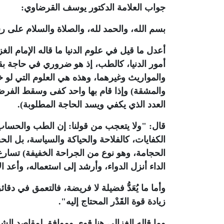
جواب العلامة الدكتور يوسف القرضاوي:
بسم الله، والحمد لله، والصلاة والسلام على ر
أعدل ما قيل في علوم الدنيا ما قاله الإمام ال
أمور الدنيا، كالطب، إذ هو ضروري في حاجة بق
والمواريث وغيرهما، وهذه هي العلوم التي لو خلا
والمشقة) وإذا قام بها واحد كفى وسقط الفرض 
العدد الذي يكفي ويسد الحاجة المطلوبة).
قال: "ولا يتعجب من قولنا: إن الطب والحسا
الكفايات، كالفلاحة والحياكة والسياسة، بل الحج
الحجامة، وهو نوع من الجراحة الخفيفة) تسارع ا
الداء أنزل الدواء، وأرشد إلى استعماله، وأعد ا
وأما ما يُعَدُّ فضيلة لا فريضة، فالتعمق في د
زيادة قوة القَدْر المحتاج إليه".
وما قاله الغزالي هنا قوي وموافق لمقاصد الشري