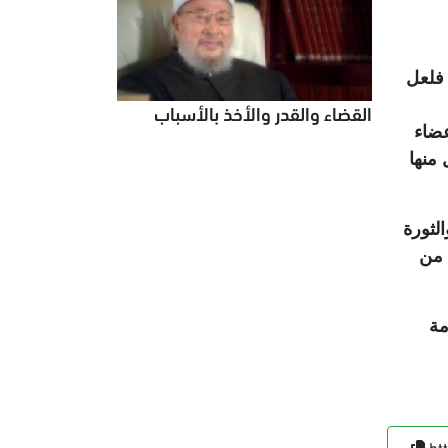
 فلعل
القضاء والقدر والأخذ بالأسباب
عضاء
 منها
لثورة
 من
مة
ht