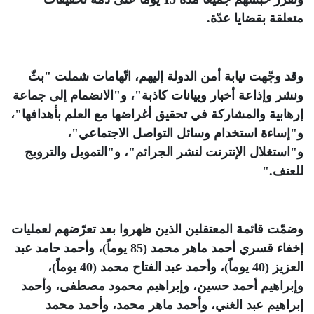
متعلقة بقضايا عدّة
.
وقد وجّهت نيابة أمن الدولة إليهم، اتّهامات شملت "بثّ
ونشر وإذاعة أخبار وبيانات كاذبة"، و"الانضمام إلى جماعة
إرهابية والمشاركة في تحقيق أغراضها مع العلم بأهدافها"،
و"إساءة استخدام وسائل التواصل الاجتماعي"،
و"استغلال الإنترنت لنشر الجرائم"، و"التمويل والترويج
للعنف
".
وضمّت قائمة المعتقلين الذين ظهروا بعد تعرّضهم لعمليات
إخفاء قسري أحمد ماهر محمد (85 يوماً)، وأحمد حامد عبد
العزيز (40 يوماً)، وأحمد عبد الفتاح محمد (40 يوماً)،
وإبراهيم أحمد حسين، وإبراهيم محمود مصطفى، وأحمد
إبراهيم عبد الغني، وأحمد ماهر محمد، وأحمد محمد