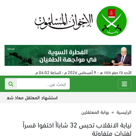
الأحد ٢٥ صفر ١٤٤٨ هـ - 9 أغسطس 2026 م - الساعة 04:02 م
استشهاد المعتقل معاذ شعيب بسجون
الرئيسية
»
بوابة المعتقلين
نيابة الانقلاب تحبس 32 شابااً اختفوا قسراً
لفترات متفاوتة