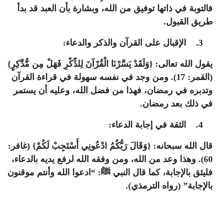
فالتوبة في ذاتها توفيق من الله، وبشارة بأن العبد قد بدأ
طريق القبول.
3. الإقبال على القرآن والذكر والدعاء:
يقول الله تعالى: {وَلَقَدْ يَسَّرْنَا الْقُرْآنَ لِلذِّكْرِ فَهَلْ مِن مُّدَّكِرٍ}
(القمر: 17). ومن وجد في نفسه سهولة في قراءة القرآن
وتدبره في رمضان، فهذا من فضل الله، وعليه أن يستمر
في ذلك بعد رمضان.
4. الثقة في إجابة الدعاء:
قال الله سبحانه: {وَقَالَ رَبُّكُمُ ادْعُونِي أَسْتَجِبْ لَكُمْ} (غافر:
60). وهذا وعد من الله، ومن وفقه الله لرفع يديه بالدعاء،
فليثق بالإجابة، كما قال النبي ﷺ: “ادعوا الله وأنتم موقنون
بالإجابة” (رواه الترمذي).