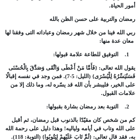
أمور الحياة.
رمضان والتربية على حسن الظن بالله
ربي الله فينا من خلال شهر رمضان وعباداته التى وفقنا لها
معان عدة منها:
1. التوفيق للطاعة علامة قبولها:
يقول الله تعالى: {فَأَمَّا مَنْ أَعْطَى وَاتَّقَى وَصَدَّقَ بِالْحُسْنَى
فَسَنُيَسِّرُهُ لِلْيُسْرَى} (الليل: 5-7). فمن وجد في نفسه إقبالًا
على الخير، فليبشر بأن الله قد يسّره له، وما ذلك إلا من
علامات القبول.
2. التوبة بعد رمضان بشارة بقبولها:
كم من شخص كان مقيّدًا بالذنوب قبل رمضان، ثم أقبل
على الله وتاب في أيامه ولياليه! وهذا دليل على رحمة الله
به، فقد قال تعالى: {ثُمَّ تَابَ عَلَيْهِمْ لِيَتُوبُوا} (التوبة: 118).