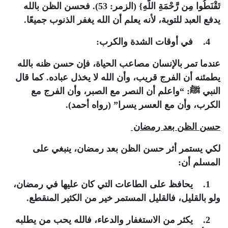
تَقْنَطُوا مِن رَّحْمَةِ اللَّهِ} (الزمر: 53). فحسن الظن بالله
يدفع العبد للتوبة، لأنه يعلم أن الله يغفر الذنوب جميعًا.
4. في أوقات الشدة والكرب:
عندما تمر بالإنسان مصاعب الحياة، فإن حسن ظنه بالله
يطمئنه أن الفرج قريب، وأن الله لا يخذل عباده. كما قال
النبي ﷺ: “واعلم أن النصر مع الصبر، وأن الفرج مع
الكرب، وأن مع العسر يسرا” (رواه أحمد).
حسن الظن بعد رمضان
لكي يستمر أثر حسن الظن بعد رمضان، ينبغي على
المسلم أن:
1. يحافظ على الطاعات التي كان عليها في رمضان،
ولو بالقليل، فالقليل المستمر خير من الكثير المنقطع.
2. يكثر من الاستغفار والدعاء، فالله يحب من يطلبه