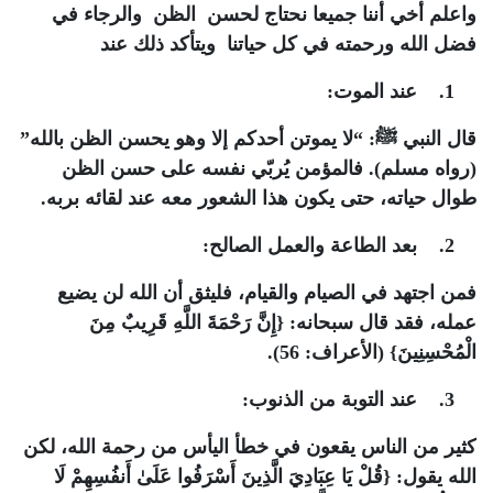
واعلم أخي أننا جميعا نحتاج لحسن الظن والرجاء في
فضل الله ورحمته في كل حياتنا ويتأكد ذلك عند
1. عند الموت:
قال النبي ﷺ: “لا يموتن أحدكم إلا وهو يحسن الظن بالله”
(رواه مسلم). فالمؤمن يُربّي نفسه على حسن الظن
طوال حياته، حتى يكون هذا الشعور معه عند لقائه بربه.
2. بعد الطاعة والعمل الصالح:
فمن اجتهد في الصيام والقيام، فليثق أن الله لن يضيع
عمله، فقد قال سبحانه: {إِنَّ رَحْمَةَ اللَّهِ قَرِيبٌ مِنَ
الْمُحْسِنِينَ} (الأعراف: 56).
3. عند التوبة من الذنوب:
كثير من الناس يقعون في خطأ اليأس من رحمة الله، لكن
الله يقول: {قُلْ يَا عِبَادِيَ الَّذِينَ أَسْرَفُوا عَلَىٰ أَنفُسِهِمْ لَا