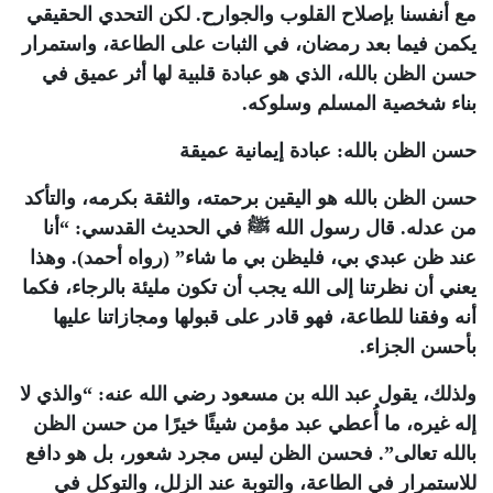
مع أنفسنا بإصلاح القلوب والجوارح. لكن التحدي الحقيقي
يكمن فيما بعد رمضان، في الثبات على الطاعة، واستمرار
حسن الظن بالله، الذي هو عبادة قلبية لها أثر عميق في
بناء شخصية المسلم وسلوكه.
حسن الظن بالله: عبادة إيمانية عميقة
حسن الظن بالله هو اليقين برحمته، والثقة بكرمه، والتأكد
من عدله. قال رسول الله ﷺ في الحديث القدسي: “أنا
عند ظن عبدي بي، فليظن بي ما شاء” (رواه أحمد). وهذا
يعني أن نظرتنا إلى الله يجب أن تكون مليئة بالرجاء، فكما
أنه وفقنا للطاعة، فهو قادر على قبولها ومجازاتنا عليها
بأحسن الجزاء.
ولذلك، يقول عبد الله بن مسعود رضي الله عنه: “والذي لا
إله غيره، ما أُعطي عبد مؤمن شيئًا خيرًا من حسن الظن
بالله تعالى”. فحسن الظن ليس مجرد شعور، بل هو دافع
للاستمرار في الطاعة، والتوبة عند الزلل، والتوكل في