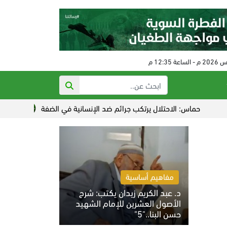
ماس: الاحتلال يرتكب جرائم ضد الإنسانية في الضفة
قافلة فلسطين ت
مفاهيم أساسية
د. عبد الكريم زيدان يكتب: شرح
الأصول العشرين للإمام الشهيد
حسن البنا.."5"