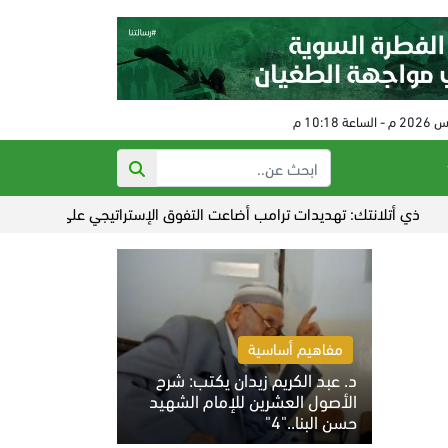
لانتك: تهديدات ترامب أضاعت التفوق الإستراتيجي على إيران
عدوان ص
مفاهيم أساسية
د. عبد الكريم زيدان يكتب: شرح
الأصول العشرين للإمام الشهيد
حسن البنا.."4"