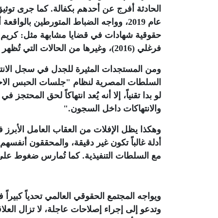
الحادثة أفرج عن أحدهم بكفالة. كما جرى تو
عام 2019، وواجه الضباط المتورطين بالو
فرغلي (2016)، وغيرها من الحالات التي تُظهر نمطًا واضحاً لتكرار الجريمة وانعدام الردع
ومن المستجدات المثيرة للجدل في سجل الانته
السلطات المصرية لنظام "جلسات الحبس الاحتيا
لو بدا تقنياً، إلا أنه يُعد انتهاكاً لحق المحتج
والانتهاكات داخل السجون
".
وهكذا يظل الإفلات من العقاب العامل الأبرز 
أدلة غالباً تكون غير دقيقة، والمحققون أنفسهم 
مع السلطات التنفيذية. كما تُمارس ضغوط على
ويواجه المجتمع الحقوقي العالمي تحدياً كبيرا
وتدعو إلى إجراء إصلاحات عاجلة، لا تزال العل