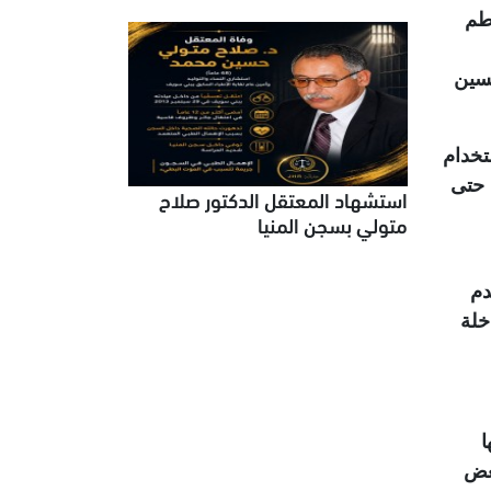
طم
(2015) وطلعت شبيب (2015) ومحسن شطا (2016) وحسين
تخدام
 حتى
استشهاد المعتقل الدكتور صلاح
متولي بسجن المنيا
دم
خلة
ا
بعض