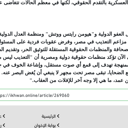
ت العسكرية بالتقدم الحقوقي، لكنها في معظم الحالات تتغاضى 
العفو الدولية و"هيومن رايتس ووتش" ومنظمة العدل الدولية
في مزاعم التعذيب في مصر، وفرض عقوبات فردية على المسئول
لصحافة والمنظمات الحقوقية المستقلة للتوثيق الحر، وتقديم ال
ى الآن تؤكد منظمات حقوقية دولية ومصرية أن "التعذيب ليس 
ممنهجة تهدف إلى قمع أي صوت مستقل، وإشاعة الخوف في 
 مع الضحايا، تبقى مصر تحت مجهر لا ينبغي أن يُغض البصر عنه.
عن عمد، ما هي إلا وجه آخر للإفلات من العقاب
".
tps://ikhwan.online/article/269060
الرئيسية
عر
بوابة الإخوان
رو