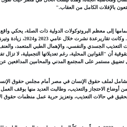
عون بالإفلات الكامل من العقاب
".
مامها إلى معظم البروتوكولات الدولية ذات الصلة، يحكي واقع
السجون ومراكز الاحتجاز المصرية قصة أخرى. وكانت تقاريرعدة نشرت خلال عامي 2023 و2024، زيادة 
ت التعذيب الجسدي والنفسي، والإهمال الطبي المتعمد، والعنف
ة أن "القوانين المحلية، رغم تعديلاتها التجميلية، لا تزال تف
 تضييق مستمر على المجتمع المدني والمحامين المدافعين عن
الشامل لملف حقوق الإنسان في مصر أمام مجلس حقوق الإنس
137 دولة قلقها البالغ من أوضاع الاحتجاز والتعذيب، وطالبت العديد منها بوقف العمل
للتحقيق في حالات التعذيب، وتعزيز حرية عمل منظمات حقوق ال