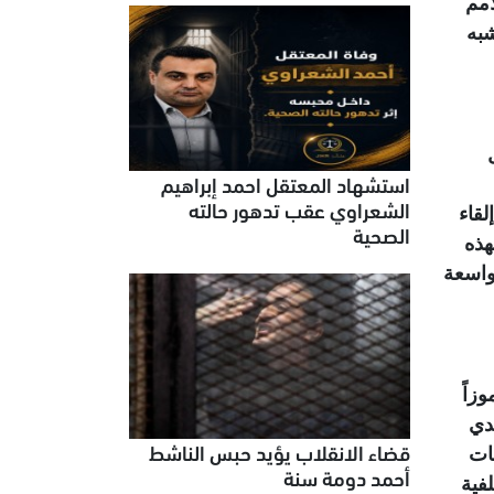
 للأمم
شبه
استشهاد المعتقل احمد إبراهيم
الشعراوي عقب تدهور حالته
لقاء
الصحية
هذه
 واسعة
زاً
اء على يدي
قضاء الانقلاب يؤيد حبس الناشط
ات
أحمد دومة سنة
اط على خلفية