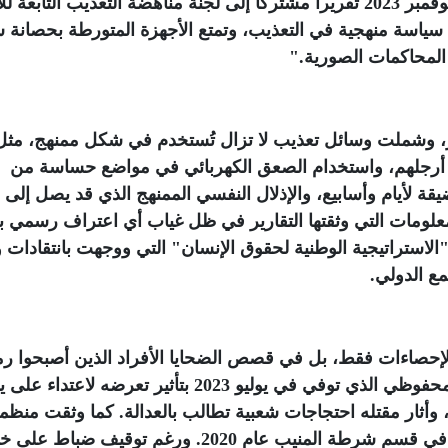
وكانت منظمات حقوقية مستقلة قدمت وفي نوفمبر 2023 تقريراً مشتركاً إلى لجنة مناهضة التعذيب التابعة
ج سياسة منهجية في التعذيب، وتمتع الأجهزة المتورطة بحصانة 
المحاكمات الصورية
".
رير، وشملت وسائل تعذيب لا تزال تُستخدم في شكل ممنهج، مثل
و أرجلهم، واستخدام الصعق الكهربائي في مواضع حساسة من
قة لأيام وأسابيع، والإذلال النفسي الممنهج الذي قد يصل إلى إ
لومات التي وثقتها التقارير في ظل غياب أي اعتراف رسمي ب
 "الاستراتيجية الوطنية لحقوق الإنسان" التي ووجهت بانتقادات
مع الدولي
.
لإحصاءات فقط، بل في قصص الضحايا الأفراد الذين أصبحوا رمو
لمعاناة أوسع. ووثقت منظمات حالة فرحات المحفوظي الذي توفي في يوليو 2023 بتأثير تعرضه لاعتد
ار مقتله احتجاجات شعبية تطالب بالعدالة. كما وثقت منظم
حالة إسلام الأسترالي الذي قُتل نتيجة التعذيب في قسم شرطة المنيب عام 2020. ورغم توقيف ضب