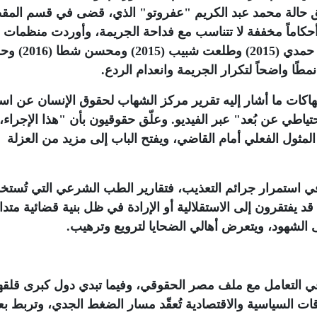
ثيق حالة محمد عبد الكريم "عفروتو" الذي، قضى في قسم المق
اقعة أحكاماً مخففة لا تتناسب مع فداحة الجريمة، وأوردت منظمات
حقوقية شهادات في قضايا مشابهة مثل: كريم حمدي 
.
اكات ما أشار إليه تقرير مركز الشهاب لحقوق الإنسان عن اس
طي عن بُعد" عبر الفيديو. وعلّق حقوقيون بأن "هذا الإجراء،
ز في المثول الفعلي أمام القاضي، ويفتح الباب إلى مزيد من العزلة
في استمرار جرائم التعذيب، فتقارير الطب الشرعي التي تُستخ
قد يفتقرون إلى الاستقلالية أو الإرادة في ظل بنية قضائية متدا
 الشهود، ويتعرض أهالي الضحايا لترويع وترهيب
.
ً في التعامل مع ملف مصر الحقوقي، وفيما تبدي دول كبرى قلقه
اقات السياسية والاقتصادية تُعقّد مسار الضغط الجدي، وتربط 