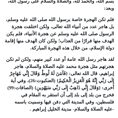
بسم الله، والحمد لله، والصلاة والسلام على رسول الله،
وبعد:
فلم تكن الهجرة خاصة برسول الله صلى الله عليه وسلم،
بل هاجر عدد من أنبياء الله تعالى، ولكن اختلفت هجرة
الرسول صلى الله عليه وسلم عن هجرة الأنبياء، فلم يكن
الهدف منها فرارًا من العذاب؛ ولكن كان الهدف منها إقامة
دولة الإسلام، من خلال هذه الهجرة المباركة.
لقد هاجر رسل الله عامة أو عدد كبير منهم، ولكن لم تكن
هجرتهم مثل هجرة محمد عليه الصلاة والسلام، هاجر
إبراهيم، قال الله تعالى: {فَآمَنَ لَهُ لُوطٌ وَقَالَ إِنِّي مُهَاجِرٌ
إِلَى رَبِّي إِنَّهُ هُوَ الْعَزِيزُ الْحَكِيمُ} (العنكبوت:26)، وفي آية
أخرى: {وَقَالَ إِنِّي ذَاهِبٌ إِلَى رَبِّي سَيَهْدِينِ} (الصافات:99)
فخرج من بلد إلى بلد إلى أن استقر به المقام في
فلسطين، وفي المدينة التي دفن فيها وسميت باسمه
-عليه الصلاة والسلام- مدينة الخليل إبراهيم .