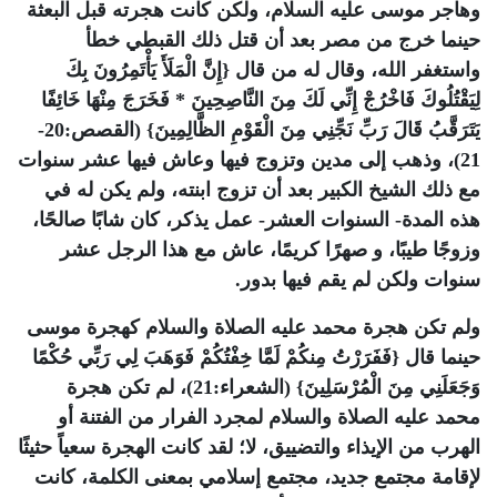
وهاجر موسى عليه السلام، ولكن كانت هجرته قبل البعثة
حينما خرج من مصر بعد أن قتل ذلك القبطي خطأ
واستغفر الله، وقال له من قال {إِنَّ الْمَلَأَ يَأْتَمِرُونَ بِكَ
لِيَقْتُلُوكَ فَاخْرُجْ إِنِّي لَكَ مِنَ النَّاصِحِينَ * فَخَرَجَ مِنْهَا خَائِفًا
يَتَرَقَّبُ قَالَ رَبِّ نَجِّنِي مِنَ الْقَوْمِ الظَّالِمِينَ} (القصص:20-
21)، وذهب إلى مدين وتزوج فيها وعاش فيها عشر سنوات
مع ذلك الشيخ الكبير بعد أن تزوج ابنته، ولم يكن له في
هذه المدة- السنوات العشر- عمل يذكر، كان شابًا صالحًا،
وزوجًا طيبًا، و صهرًا كريمًا، عاش مع هذا الرجل عشر
سنوات ولكن لم يقم فيها بدور.
ولم تكن هجرة محمد عليه الصلاة والسلام كهجرة موسى
حينما قال {فَفَرَرْتُ مِنكُمْ لَمَّا خِفْتُكُمْ فَوَهَبَ لِي رَبِّي حُكْمًا
وَجَعَلَنِي مِنَ الْمُرْسَلِينَ} (الشعراء:21)، لم تكن هجرة
محمد عليه الصلاة والسلام لمجرد الفرار من الفتنة أو
الهرب من الإيذاء والتضييق، لا؛ لقد كانت الهجرة سعياً حثيثًا
لإقامة مجتمع جديد، مجتمع إسلامي بمعنى الكلمة، كانت