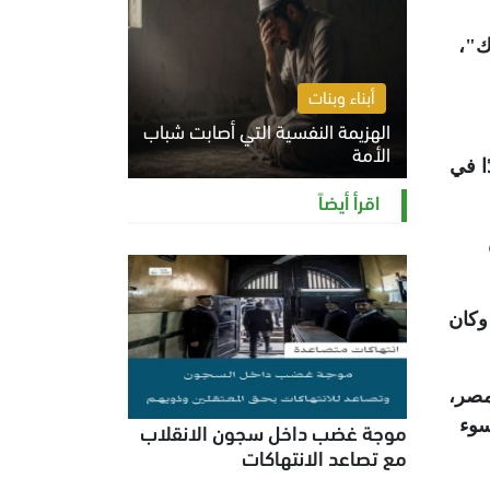
ك"،
أبناء وبنات
الهزيمة النفسية التي أصابت شباب
الأمة
ا في
الخميس 6 أغسطس 2026 11:12 ص
اقرأ أيضاً
وكان
احتجاز في مصر،
سوء
موجة غضب داخل سجون الانقلاب
مع تصاعد الانتهاكات