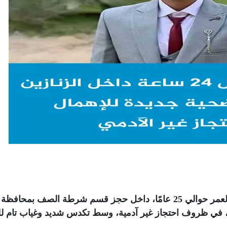
توفي الشاب كريم محمد عبده بدر، البالغ من العمر حوالي 25 عامًا، داخل حجز قسم شرطة الصف بمحافظة
لجيزة، وذلك يوم الأحد الموافق 27 يوليو 2025، في ظروف احتجاز غير آدمية، وسط تكدس شديد وغياب تا