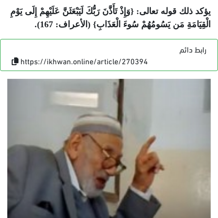
يؤكد ذلك قوله تعالى: {وَإِذْ تَأَذَّنَ رَبُّكَ لَيَبْعَثَنَّ عَلَيْهِمْ إِلَى يَوْمِ
الْقِيَامَةِ مَن يَسُومُهُمْ سُوءَ الْعَذَابِ} (الأعراف: 167).
رابط دائم
https://ikhwan.online/article/270394