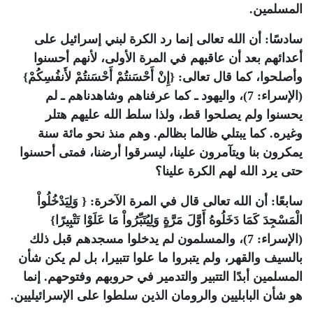
المسلمين.
سادسًا: أن الله تعالى إنما رد الكرة لبني إسرائيل على
أعدائهم بعد أن عاقبهم في المرة الأولى، لأنهم أحسنوا
وأصلحوا، كما قال تعالى: {إِنْ أَحْسَنتُمْ أَحْسَنتُمْ لأَنفُسِكُمْ}
(الإسراء: 7)، واليهود ـ كما عرفناهم وشاهدناهم ـ لم
يحسنوا ولم يصلحوا قط، ولذا سلط الله عليهم هتلر
وغيره. كما يبتلي ظالما بظالم. وهم منذ نحو مائة سنة
يمكرون بنا ويتآمرون علينا، ليسرقوا أرضنا، فمتى أحسنوا
حتى يرد الله لهم الكرة علينا؟
سابعًا: أن الله تعالى قال في المرة الآخرة: { وَلِيَدْخُلُواْ
الْمَسْجِدَ كَمَا دَخَلُوهُ أَوَّلَ مَرَّةٍ وَلِيُتَبِّرُواْ مَا عَلَوْا تَتْبِيرًا}
(الإسراء: 7)، والمسلمون لم يدخلوا مسجدهم قبل ذلك
بالسيف والقهر، ولم يتبروا ما علوا تتبيرا، بل لم يكن شأن
المسلمين أبدًا التتبير والتدمير في حروبهم وفتوحهم. إنما
هو شأن البابليين والرومان الذين سلطوا على الإسرائيليين.