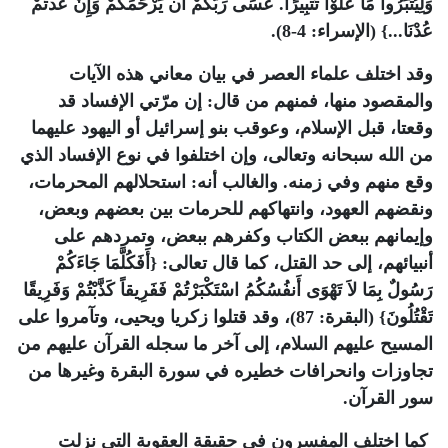
وَلِيُتَبِّرُواْ مَا عَلَوْا تَتْبِيرًا. عَسَى رَبُّكُمْ أَن يَرْحَمَكُمْ وَإِنْ عُدتُّمْ
عُدْنَا...} (الإسراء: 4-8).
وقد اختلف علماء العصر في بيان معاني هذه الآيات
والمقصود منها، فمنهم من قال: إن مرّتي الإفساد قد
وقعتا، قبل الإسلام، وعوقب بنو إسرائيل أو اليهود عليهما
من الله سبحانه وتعالى، وإن اختلفوا في نوع الإفساد الذي
وقع منهم وفي زمنه. والغالب أنه: استحلالهم المحرمات،
ونقضهم العهود، وانتهاكهم للحرمات بين بعضهم وبعض،
وإيمانهم ببعض الكتاب وكفرهم ببعض، وتمردهم على
أنبيائهم، إلى حد القتل، كما قال تعالى: {أَفَكُلَّمَا جَاءَكُمْ
رَسُولٌ بِمَا لاَ تَهْوَى أَنفُسُكُمُ اسْتَكْبَرْتُمْ فَفَرِيقاً كَذَّبْتُمْ وَفَرِيقًا
تَقْتُلُونَ} (البقرة: 87)، وقد قتلوا زكريا ويحيى، وتآمروا على
المسيح عليهم السلام، إلى آخر ما سجله القرآن عليهم من
تجاوزات وانحرافات خطيره في سورة البقرة وغيرها من
سور القرآن.
كما اختلف المفسرون في حقيقة العقوبة التي نزلت