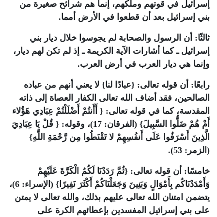
إسرائيل في قوتهم وملكهم، إنما هم شرائح صغيرة من
بني إسرائيل بعد أن قطعوا في الأرض أمما.
ثالثًا: أن الرسول والصحابة لم يجوسوا خلال ديار بني
إسرائيل ـ كما أشارات الآية الكريمة ـ إذ لم تكن لهم ديار،
وإنما هي ديار العرب في أرض العرب.
رابعًا: أن قوله تعالى: {عبادًا لنا} لا يعني أنهم من عباده
الصالحين، فقد أضاف الله تعالى الكفار العصاة إلى ذاته
المقدسة، كما في قوله تعالى: { أَأَنتُمْ أَضْلَلْتُمْ عِبَادِي هَؤُلاء
أَمْ هُمْ ضَلُّوا السَّبِيلَ} (الفرقان: 17)، وقوله: { قُلْ يَا عِبَادِيَ
الَّذِينَ أَسْرَفُوا عَلَى أَنفُسِهِمْ لا تَقْنَطُوا مِن رَّحْمَةِ اللَّهِ}
(الزمر: 53).
خامسًا: أن قوله تعالى: {ثُمَّ رَدَدْنَا لَكُمُ الْكَرَّةَ عَلَيْهِمْ
وَأَمْدَدْنَاكُم بِأَمْوَالٍ وَبَنِينَ وَجَعَلْنَاكُمْ أَكْثَرَ نَفِيرًا} (الإسراء: 6)،
يتضمن امتنان الله تعالى عليهم بذلك، والله تعالى لا يمتن
على بني إسرائيل المفسدين بإعطائهم الكرة على