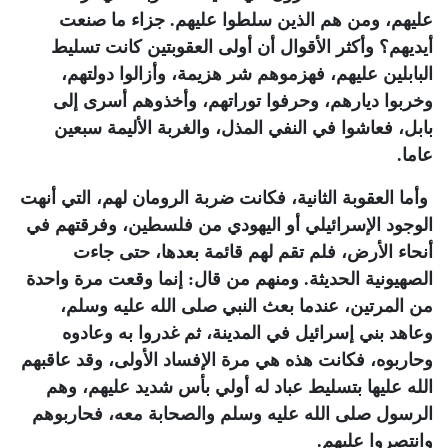
عليهم، ومن هم الذين سلطوا عليهم. جزاء ما صنعت
أيديهم؟ وأكثر الأقوال أن أولى العقوبتين كانت تسليط
البابلين عليهم، فهزموهم شر هزيمة، وأزالوا دولتهم،
وخربوا ديارهم، وحرفوا توراتهم، وأخذوهم أسرى إلى
بابل، فعاشوا في النفي المذل، والغربة الأليمة سبعين
عاما.
وأما العقوبة الثانية، فكانت ضربة الرومان لهم، التي أنهت
الوجود الإسرائيلي أو اليهودي من فلسطين، وفرقتهم في
أنحاء الأرض، فلم تقم لهم قائمة بعدها، حتى جاءت
الصهيونية الحديثة. ومنهم من قال: إنما وقعت مرة واحدة
من المرتين، عندما بعث النبي صلى الله عليه وسلم،
وعاهد بني إسرائيل في المدينة، ثم غدروا به وعادوه
وحاربوه، فكانت هذه هي مرة الإفساد الأولى، وقد عاقبهم
الله عليها بتسليط عباد له أولي بأس شديد عليهم، وهم
الرسول صلى الله عليه وسلم والصحابة معه، فحاربوهم
وانتصروا عليهم.