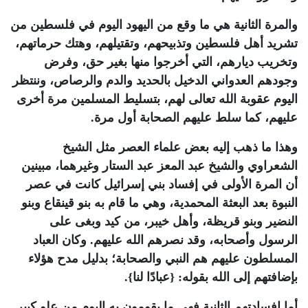
والمرة الثانية هي ما وقع من اليهود اليوم في فلسطين من
تشريد أهل فلسطين وتذبيحهم، وتقتيلهم، وهتك حرماتهم،
وتخريب ديارهم، التي أخرجوا منها بغير حق، وفرض
وجودهم العدواني الدخيل بالحديد والدم والرصاص، وننتظر
اليوم عقوبة الله تعالى لهم، بتسليط المسلمين مرة أخرى
عليهم، كما سلط عليهم الصحابة أول مرة.
وهذا ما ذهب إليه بعض علماء العصر مثل الشيخ
الشعراوي والشيخ عبد المعز عبد الستار وغيرهما، مبينين
أن المرة الأولى في إفساد بني إسرائيل كانت في عصر
النبوة بعد البعثة المحمدية، وهي ما قام به بنو قينقاع وبنو
النضير وبنو قريظة، وأهل خيبر، من كيد وبغى على
الرسول وأصحابه، وقد نصرهم الله عليهم. وكان العباد
المسلطون عليهم هم النبي والصحابة؛ بدليل مدح هؤلاء
بإضافتهم إلى الله بقوله: {عبادًا لنا}.
أما إفسادتهم الثانية فهي ما يقومون به اليوم من علو كبير