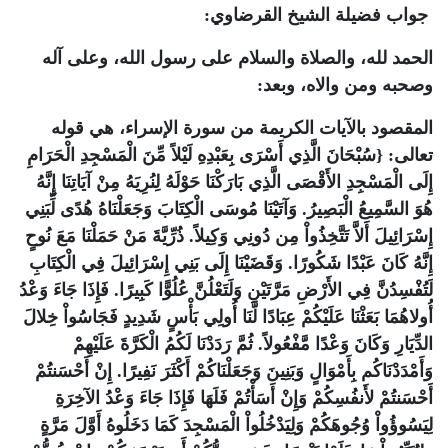
جواب فضيلة الشيخ القرضاوي:
الحمد لله، والصلاة والسلام على رسول الله، وعلى آله
وصحبه ومن والاه، وبعد:
المقصود بالآيات الكريمة من سورة الإسراء، هي قوله
تعالى: {سُبْحَانَ الَّذِي أَسْرَى بِعَبْدِهِ لَيْلاً مِّنَ الْمَسْجِدِ الْحَرَامِ
إِلَى الْمَسْجِدِ الأَقْصَى الَّذِي بَارَكْنَا حَوْلَهُ لِنُرِيَهُ مِنْ آيَاتِنَا إِنَّهُ
هُوَ السَّمِيعُ الْبَصِيرُ. وَآتَيْنَا مُوسَى الْكِتَابَ وَجَعَلْنَاهُ هُدًى لِّبَنِي
إِسْرَائِيلَ أَلاَّ تَتَّخِذُواْ مِن دُونِي وَكِيلاً. ذُرِّيَّةَ مَنْ حَمَلْنَا مَعَ نُوحٍ
إِنَّهُ كَانَ عَبْدًا شَكُورًا. وَقَضَيْنَا إِلَى بَنِي إِسْرَائِيلَ فِي الْكِتَابِ
لَتُفْسِدُنَّ فِي الأَرْضِ مَرَّتَيْنِ وَلَتَعْلُنَّ عُلُوًّا كَبِيرًا. فَإِذَا جَاءَ وَعْدُ
أُولاهُمَا بَعَثْنَا عَلَيْكُمْ عِبَادًا لَّنَا أُولِي بَأْسٍ شَدِيدٍ فَجَاسُواْ خِلالَ
الدِّيَارِ وَكَانَ وَعْدًا مَّفْعُولاً. ثُمَّ رَدَدْنَا لَكُمُ الْكَرَّةَ عَلَيْهِمْ
وَأَمْدَدْنَاكُم بِأَمْوَالٍ وَبَنِينَ وَجَعَلْنَاكُمْ أَكْثَرَ نَفِيرًا. إِنْ أَحْسَنتُمْ
أَحْسَنتُمْ لأَنفُسِكُمْ وَإِنْ أَسَأْتُمْ فَلَهَا فَإِذَا جَاءَ وَعْدُ الآخِرَةِ
لِيَسُوؤُواْ وُجُوهَكُمْ وَلِيَدْخُلُواْ الْمَسْجِدَ كَمَا دَخَلُوهُ أَوَّلَ مَرَّةٍ