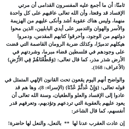
ثامنًا: أن ما أجمع عليه المفسرون القدامى أن مرتي
الإفساد قد وقعتا، وأن الله تعالى عاقبهم على كل واحدة
منهما، وليس هناك عقوبة أشد وأنكى عليهم من الهزيمة
والأسر والهوان والتدمير على أيدي البابليين، الذين محوا
دولتهم من الوجود، وأحرقوا كتابهم المقدس، ودمروا
هيكلهم تدميرًا، وكذلك ضربة الرومان القاصمة التي قضت
على وجودهم في فلسطين قضاء مبرما، وشردتهم في
الأرض شذر مذر، كما قال تعالى: {وَقَطَّعْنَاهُمْ فِي الأَرْضِ}
(الأعراف: 168).
والواضح أنهم اليوم يقعون تحت القانون الإلهي المتمثل في
قوله تعالى: {وَإِنْ عُدتُّمْ عُدْنَا} (الإسراء: 8)، وها هم قد
عادوا إلى الإفساد والعلو والطغيان، وسنة الله تعالى أن
يعود عليهم بالعقوبة التي تردعهم وتؤدبهم، وتعرفهم قدر
أنفسهم، كما قال الشاعر:
إن عادت العقرب عدنا لها ** بالنعل، والنعل لها حاضرة!