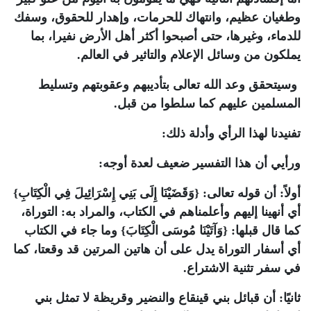
وطغيان عظيم، وانتهاك للحرمات، وإهدار للحقوق، وسفك
للدماء، وغيرها، حتى أصبحوا أكثر أهل الأرض نفيرا، بما
يملكون من وسائل الإعلام والتاثير في العالم.
وسيتحقق وعد الله تعالى بتأديبهم وعقوبتهم وتسليط
المسلمين عليهم كما سلطوا من قبل.
تفنيدنا لهذا الرأي وأدلة ذلك:
ورأيي أن هذا التفسير ضعيف لعدة أوجه:
أولاً: أن قوله تعالى: {وَقَضَيْنَا إِلَى بَنِي إِسْرَائِيلَ فِي الْكِتَابِ}
أي أنهينا إليهم وأعلمناهم في الكتاب، والمراد به: التوراة،
كما قال قبلها: {وَآتَيْنَا مُوسَى الْكِتَابَ} وما جاء في الكتاب
أي أسفار التوراة يدل على أن هاتين المرتين قد وقعتا، كما
في سفر تثنية الاشتراع.
ثانيًا: أن قبائل بني قينقاع والنضير وقريظة لا تمثل بني