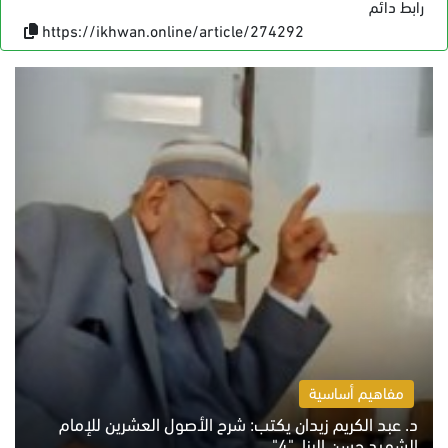
رابط دائم
https://ikhwan.online/article/274292
مفاهيم أساسية
د. عبد الكريم زيدان يكتب: شرح الأصول العشرين للإمام
الشهيد حسن البنا.."4"