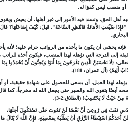
 أو منصب ليس كفؤا له.
 أهل الحق، وتسند فيه الأمور إلى غير أهلها، أن يعيش ويقوى؟
عَتِ الأَمَانَةُ فَانْتَظِرِ السَّاعَةَ". قَيلَ: كَيْفَ إِضَاعَتُهَا؟ قَالَ: 
اه البخاري
.
نه يخشى أن يكون ما يأخذه من الرواتب حرام عليه؛ لأنه يأخ
قة إلى الدرجة التي تؤهله لهذا المنصب، فيكون أخذه للراتب 
َبَنَّ الَّذِينَ يَفْرَحُونَ بِمَا أَتَوْا وَيُحِبُّونَ أَنْ يُحْمَدُوا بِمَا ل
عَذَابٌ أَلِيمٌ} (آل عمران: 188).
ؤهله لهذا العمل، أن يسعى للحصول على شهادة حقيقية، أو أ
 أيضًا بتقوى الله والصبر حتى يجعل الله له مخرجاً، كما قال
هُ مِنْ حَيْثُ لَا يَحْتَسِبُ} (الطلاق:2-3).
َثَ فِي رُوعِيَ أَنَّ نَفْسًا لَنْ تَمُوتَ حَتَّى تَسْتَكْمِلَ أَجَلَهَا،
أَحَدَكُمُ اسْتِبْطَاءُ الرِّزْقِ أَنْ يَطْلُبَهُ بِمَعْصِيَةٍ، فَإِنَّ اللَّهَ لَا يُنَالُ مَا ع