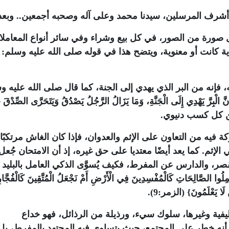
 أشرف المرسلين، سيدنا محمد وعلى آله وصحبه أجمعين.. وبعد
 صورة من الصور، في كل بيع وشراء وفي سائر أنواع المعامل
دية كانت أو معنوية، ويتضح هذا في قوله صلى الله عليه وسلم:
إنه من البر الذي يهدي إلى الجنة، كما قال صلى الله عليه و
نَّ الْبِرَّ يَهْدِي إِلَى الْجَنَّةِ، وَمَا يَزَالُ الرَّجُلُ يَصْدُقُ وَيَتَحَرَّى الصِّدْقَ 
لى من كل كسب دنيوي
.
كة فيه من التعاون على الإثم والعدوان، فإذا كان الغاش مرتكبًا
ثم. كما يعد أيضًا معتديا على حق غيره، إذ أن الامتحان جُعل
مقصر، والدارس عن المفرط، فكيف يُسوَّى الذكي العامل بالبليد
الصَّالِحَاتِ كَالْمُفْسِدِينَ فِي الْأَرْضِ أَمْ نَجْعَلُ الْمُتَّقِينَ كَالْفُجَّار
ظيفية وغيرها، سلوك سيء، ورذيلة من الرذائل، فهو خداع
أنه خطر على المجتمع، حيث يتساوى فيه المجتهد بالمفرط، بل 