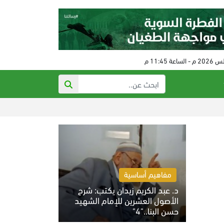
ذي أتلانتك: ته
مفاهيم أساسية
د. عبد الكريم زيدان يكتب: شرح
الأصول العشرين للإمام الشهيد
حسن البنا.."4"