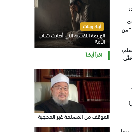
:
ات
أبناء وبنات
 "من
الهزيمة النفسية التي أصابت شباب
الأمة
سلم:
الخميس 6 أغسطس 2026 11:12 ص
اقرأ أيضاً
حَتَّى
ِ}
الموقف من المسلمة غير المحجبة
ربما