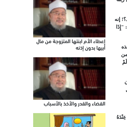
! إنه
"إِذَا
إعطاء الأم ابنتها المتزوجة من مال
أبيها بدون إذنه
ذه
من
َمْ
ن
القضاء والقدر والأخذ بالأسباب
ِنْدَهُ