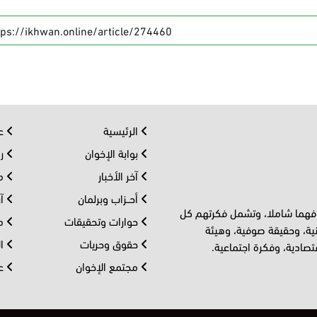
tps://ikhwan.online/article/274460
الرئيسية
عر
بوابة الإخوان
رو
آخر الأخبار
مف
أحــزاب وبرلمان
آر
 فهما شاملا، وتشمل فكرتهم كل
حوارات وتحقيقات
مل
ية، وحقيقة صوفية، وهيئة
حقوق وحريات
ال
تصادية، وفكرة اجتماعية.
مجتمع الإخوان
عا