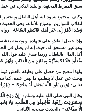
سبق المفرط المجتهدَ، والبليد الذكي، في عمل
وكيف لمجتمع يسود فيه أهل الباطل وينحسر فيه
انقلاب للموازين، وضياع للأمانة، وفي الحديث: "فَإِذَا ضُيِّ
وُسِّدَ الأَمْرُ إِلَى غَيْرِ أَهْلِهِ فَانْتَظِرِ السَّاعَةَ" رو
وإذا حصل الغاش على شهادة أو وظيفة بغشه، فإ
وهو غير مستحق له، حيث إنه لم يصل في الحقي
أكل المال بالباطل، وربما صدق عليه قول الله تعالى: {لَا تَحْس
يَفْعَلُوا فَلَا تَحْسَبَنَّهُمْ بِمَفَازَةٍ مِنَ الْعَذَابِ وَلَهُمْ 
ولهذا ننصح من حصل على وظيفة بالغش فيما ي
يبحث عن عمل لا يتطلب ما ليس عنده. كما ننصحه
تعالى: {وَمَن يَتَّقِ اللَّهَ يَجْعَل لَّهُ مَخْرَجًا * وَيَرْزُقْ
وقال النبي صلى الله عليه وسلم: "إِنَّ رَوْحَ الْقُدُسِ نَف
وَتَسْتَوْعِبَ رِزْقَهَا، فَأَجْمِلُوا فِي الطَّلَبِ، وَلَا يَحْمِلَنَّ 
إِلَّا بِطَاعَتِهِ" والحديث صححه الألباني.