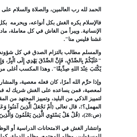
الحمد لله رب العالمين، والصلاة والسلام على
فالإسلام يكره الغش بكل أنواعه، ويحرمه بكل
الإنسانية. ويبرأ من الغاش في كل معاملة، ما
غشنا فليس منا".
والمسلم مطالب بالتزام الصدق في كل شؤونه، ف
"عَلَيْكُمْ بِالصِّدْقِ، فَإِنَّ الصِّدْقَ يَهْدِي إِلَى الْبِرِّ، وَإِ
يُكْتَبَ عِنْدَ اللهِ صِدِّيقًا". وهذا المكسب أغ
وإذا حرَّم الله أمرًا، كان فعله معصية، والمشار
لمعصية، فمن يساعده على الغش شريك له في الإ
لتمييز الذكي من البليد، وتمييز المجتهد من ال
المهمل؟!، قال تعالى {أَمْ نَجْعَلُ الَّذِينَ آمَنُوا وَعَمِلُوا 
(ص:28)، {قُلْ هَلْ يَسْتَوِي الَّذِينَ يَعْلَمُونَ وَالَّذِينَ لَا يَعْلَمُونَ} (الزمر:9).
وانتشار الغش في الامتحانات الدراسية أو الو
للمسؤولين، وظلم للمجتمع، وظلم للدولة، كما 