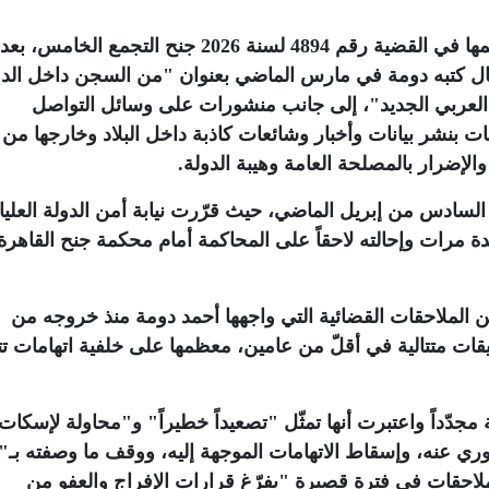
وقالت مصادر قضائية إن المحكمة أصدرت حكمها في القضية رقم 4894 لسنة 2026 جنح التجمع الخامس، بعد
ال كتبه دومة في مارس الماضي بعنوان "من السجن داخل الدو
لعربي الجديد"، إلى جانب منشورات على وسائل التواصل
ات بنشر بيانات وأخبار وشائعات كاذبة داخل البلاد وخارجها من 
 والإضرار بالمصلحة العامة وهيبة الدولة
.
لسادس من إبريل الماضي، حيث قرّرت نيابة أمن الدولة العليا
مرات وإحالته لاحقاً على المحاكمة أمام محكمة جنح القاهرة
لملاحقات القضائية التي واجهها أحمد دومة منذ خروجه من
ذ خضع لعدّة تحقيقات متتالية في أقلّ من عامين، معظمها على خلفية اتهامات ت
دّداً واعتبرت أنها تمثّل "تصعيداً خطيراً" و"محاولة لإسكات
وري عنه، وإسقاط الاتهامات الموجهة إليه، ووقف ما وصفته بـ"
لملاحقات في فترة قصيرة "يفرّغ قرارات الإفراج والعفو من