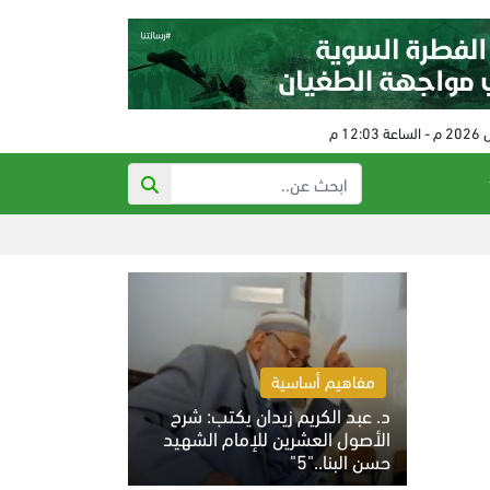
عشرات الصهاينة يدنس
مفاهيم أساسية
د. عبد الكريم زيدان يكتب: شرح
الأصول العشرين للإمام الشهيد
حسن البنا.."5"