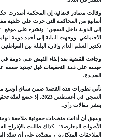
أسابيع من المحاكمة التي جرت على خلفية مق
إلى الدولة داخل السجن" ونشره على موقع "ا
الاجتماعي. ووجهت النيابة إلى أحمد دومة اتهام
تكدير السلم العام وإثارة البلبلة بين المواطنين
وجاءت القضية بعد إلقاء القبض على دومة في ا
حبسه على ذمة التحقيقات قبل تجديد حبسه عدة 
الجديدة
.
تأتي تطورات هذه القضية ضمن سياق أوسع من ا
السجن في أغسطس 2023، إ
بنشر مقالات رأي
.
وسبق أن أدانت منظمات حقوقية ملاحقة دومة مج
الأصوات المعارضة". كذلك طالبت بالإفراج الف
الملاحقات المتكرّرة"، مشدّدة على أن تعدّد ا