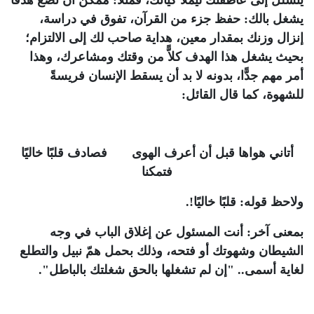
يتسلَّل إلى عاطفتك ليملأ كيانك، فمثلاً: ممكن أن تضع هدفًا
يشغل بالك: حفظ جزء من القرآن، تفوق في دراسة،
إنزال وزنك بمقدار معين، هداية صاحب لك إلى الالتزام؛
بحيث يشغل هذا الهدف كلاًّ من وقتك ومشاعرك، وهذا
أمر مهم جدًّا، بدونه لا بد أن يسقط الإنسان فريسةً
للشهوة، كما قال القائل:
أتاني هواها قبل أن أعرف الهوى فصادف قلبًا خاليًا
فتمكنا
ولاحظ قوله: قلبًا خاليًا!.
بمعنى آخر: أنت المسئول عن إغلاق الباب في وجه
الشيطان وشهوتك أو فتحه، وذلك بحمل همّ نبيل والتطلع
لغاية أسمى.. "إن لم تشغلها بالحق شغلتك بالباطل".