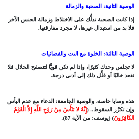
الوصية الثانية: الصحبة والزمالة
إذا كانت الصحبة تدلُّك على الاختلاط وزمالة الجنس الآخر
فلا بد من استبدال غيرها، لا مجرد مفارقتها.
الوصية الثالثة: الخلوة مع النت والفضائيات
لا تجلس وحدك كثيرًا، وإذا لم تكن قويًّا لتتصفح الحلال فلا
تقعد خاليًا أو قلِّل ذلك إلى أدنى درجة.
هذه وصايا خاصة، والوصية الجامعة: الدعاء مع عدم اليأس
وإن تكرَّر السقوط.. (
إِنَّهُ لا يَيْأَسُ مِنْ رَوْحِ اللَّهِ إِلاَّ الْقَوْمُ
الكَافِرُونَ
) (يوسف: من الآية 87).