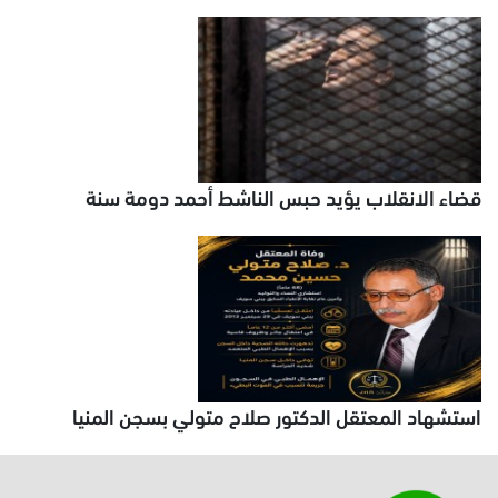
قضاء الانقلاب يؤيد حبس الناشط أحمد دومة سنة
استشهاد المعتقل الدكتور صلاح متولي بسجن المنيا