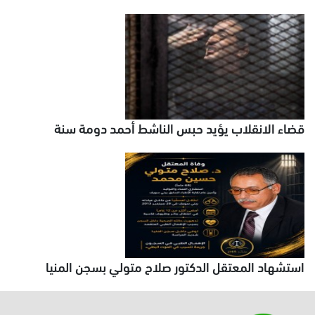
قضاء الانقلاب يؤيد حبس الناشط أحمد دومة سنة
استشهاد المعتقل الدكتور صلاح متولي بسجن المنيا