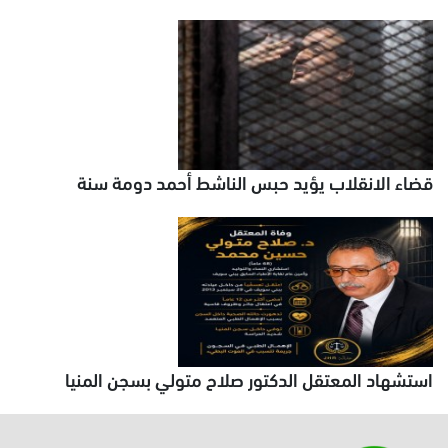
قضاء الانقلاب يؤيد حبس الناشط أحمد دومة سنة
استشهاد المعتقل الدكتور صلاح متولي بسجن المنيا