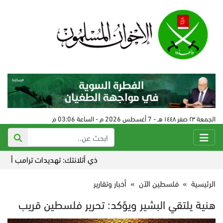
الجمعة ٢٣ صفر ١٤٤٨ هـ - 7 أغسطس 2026 م - الساعة 03:06 م
ذي أتلانتك: تهديدات ترامب أضاعت الت
الرئيسية
»
فلسطين الآن
»
أخبار وتقارير
هنية يلتقي البشير ويؤكد: تحرير فلسطين قريب