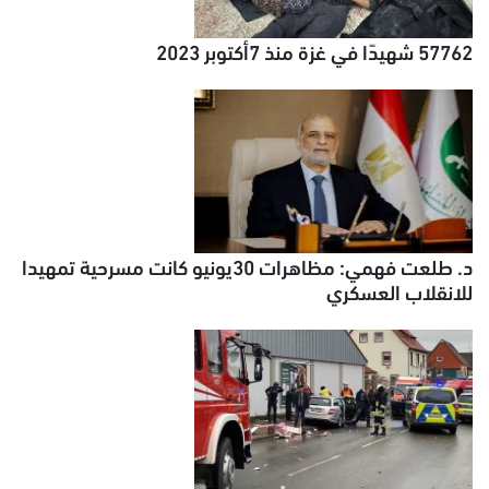
57762 شهيدًا في غزة منذ 7أكتوبر 2023
د. طلعت فهمي: مظاهرات 30يونيو كانت مسرحية تمهيدا
للانقلاب العسكري