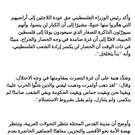
وأكد رئيس الوزراء الفلسطيني حق عودة اللاجئين إلى أراضيهم
التي هجِّروا منها عنوةً، مشيرًا إلى أن الكبار لن ينسوا، وأنهم
سيورّثون الذاكرة للصغار الذي سيعودون يومًا إلى فلسطين
الحبيبة، لافتًا إلى أن غزة صامدة في وجه الحصار والجراح، مبينًا
في ذات الوقت أن الحصار لن يكسر إرادة الشعب الفلسطيني،
وأنه "بدأ يتخلخل".
وشدَّد هنية على أن غزة انتصرت بمقاومتها في وجه الاحتلال،
وقال: "لقد ذهب أولمرت وذهبت ليفني والذين شنُّوا الحرب علينا،
وبقينا نحن وبقيت حماس وبقيت الحكومة وبقي الشعب صامدًا لم
ينكسر، ولم يتنازل، ولم يقبل بشروط الاستسلام".
وأوضح أن مدينة القدس المحتلة تنتظر التحولات العربية، وتنتظر
نهضة الأمة نحو الأقصى والتحرير، معاهدًا الجماهير الحاضرة بعدم