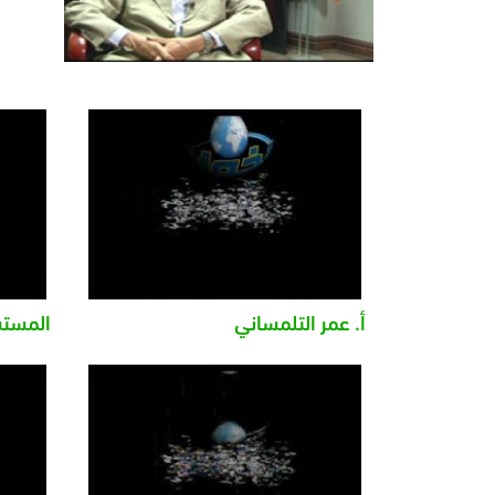
أ. عمر التلمساني
المستش