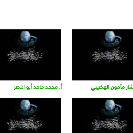
ار مأمون الهضيبي
أ. محمد حامد أبو النصر