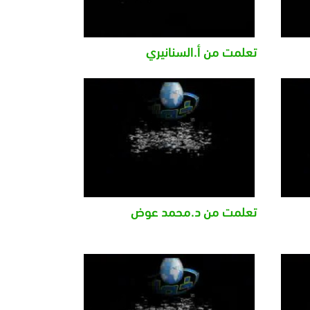
تعلمت من أ.السنانيري
تعلمت من د.محمد عوض