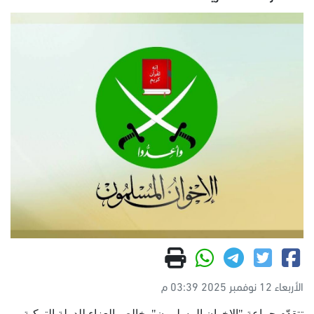
الأربعاء 12 نوفمبر 2025 03:39 م
تتقدّم جماعة "الإخوان المسلمون" بخالص العزاء للدولة التركية،