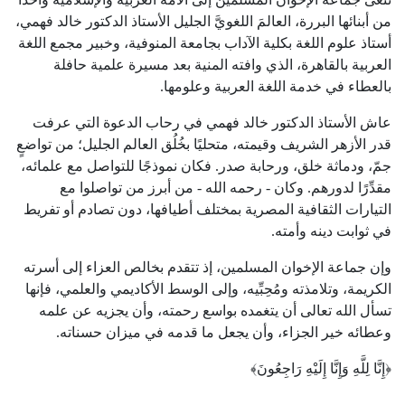
من أبنائها البررة، العالمَ اللغويَّ الجليل الأستاذ الدكتور خالد فهمي،
أستاذ علوم اللغة بكلية الآداب بجامعة المنوفية، وخبير مجمع اللغة
العربية بالقاهرة، الذي وافته المنية بعد مسيرة علمية حافلة
بالعطاء في خدمة اللغة العربية وعلومها.
عاش الأستاذ الدكتور خالد فهمي في رحاب الدعوة التي عرفت
قدر الأزهر الشريف وقيمته، متحليًا بخُلُق العالم الجليل؛ من تواضعٍ
جمّ، ودماثة خلق، ورحابة صدر. فكان نموذجًا للتواصل مع علمائه،
مقدِّرًا لدورهم. وكان - رحمه الله - من أبرز من تواصلوا مع
التيارات الثقافية المصرية بمختلف أطيافها، دون تصادم أو تفريط
في ثوابت دينه وأمته.
وإن جماعة الإخوان المسلمين، إذ تتقدم بخالص العزاء إلى أسرته
الكريمة، وتلامذته ومُحِبِّيه، وإلى الوسط الأكاديمي والعلمي، فإنها
تسأل الله تعالى أن يتغمده بواسع رحمته، وأن يجزيه عن علمه
وعطائه خير الجزاء، وأن يجعل ما قدمه في ميزان حسناته.
﴿إِنَّا لِلَّهِ وَإِنَّا إِلَيْهِ رَاجِعُونَ﴾