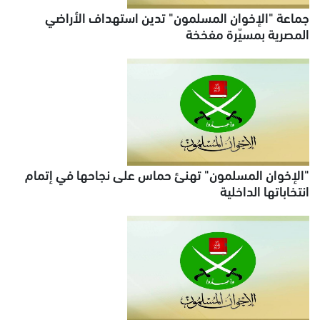
جماعة "الإخوان المسلمون" تدين استهداف الأراضي
المصرية بمسيّرة مفخخة
"الإخوان المسلمون" تهنئ حماس على نجاحها في إتمام
انتخاباتها الداخلية