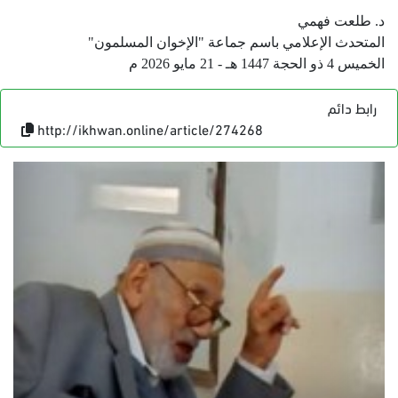
د. طلعت فهمي
المتحدث الإعلامي باسم جماعة "الإخوان المسلمون"
الخميس 4 ذو الحجة 1447 هـ - 21 مايو 2026 م
رابط دائم
http://ikhwan.online/article/274268