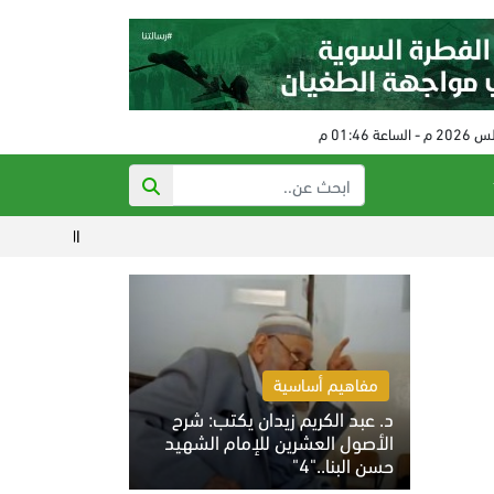
الحكم على مفتي النظام ال
مفاهيم أساسية
د. عبد الكريم زيدان يكتب: شرح
الأصول العشرين للإمام الشهيد
حسن البنا.."4"