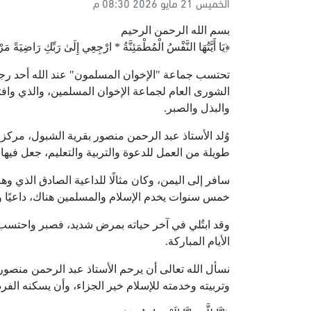
الخميس 21 مايو 2026 08:30 م
بسم الله الرحمن الرحيم
﴿يَا أَيَّتُهَا النَّفْسُ الْمُطْمَئِنَّةُ * ارْجِعِي إِلَىٰ رَبِّكِ رَاضِيَة
تحتسب جماعة "الإخوان المسلمون" عند الله أحد رج
والبذل والصبر.
طويلة من العمل للدعوة والتربية والتعليم، جعل فيها 
سافر إلى اليمن، وكان مثالًا للداعية الصادق الذي و
خمس سنوات يخدم الإسلام والمسلمين هناك، داعيًا ومر
وقد ابتُلي في آخر حياته بمرض شديد، فصبر واحتسب،
الأيام المباركة.
نسأل الله تعالى أن يرحم الأستاذ عبد الرحمن منصور
وتربيته وخدمته للإسلام خير الجزاء، وأن يسكنه الفر