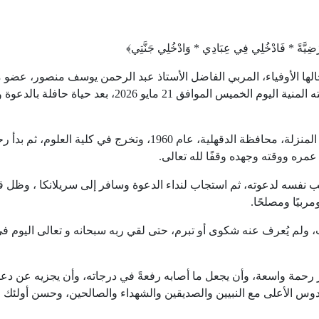
ً مَرْضِيَّةً * فَادْخُلِي فِي عِبَادِي * وَادْخُلِي جَنَّتِي﴾
الها الأوفياء، المربي الفاضل الأستاذ عبد الرحمن يوسف منصور، عضو
الشورى العام لجماعة الإخوان المسلمين، والذي وافته المنية اليوم الخميس الموافق 21 مايو 2026، بعد 
وُلد الأستاذ عبد الرحمن منصور بقرية الشبول، مركز المنزلة، محافظة الدقهلية، عام 1960، وتخرج في كلية العلوم، ثم
عمره ووقته وجهده وقفًا لله تعالى.
هب نفسه لدعوته، ثم استجاب لنداء الدعوة وسافر إلى سريلانكا ، وظل ق
بيًا ومصلحًا.
 ولم يُعرف عنه شكوى أو تبرم، حتى لقي ربه سبحانه و تعالى اليوم ف
 رحمة واسعة، وأن يجعل ما أصابه رفعةً في درجاته، وأن يجزيه عن دعو
دوس الأعلى مع النبيين والصديقين والشهداء والصالحين، وحسن أولئك رف