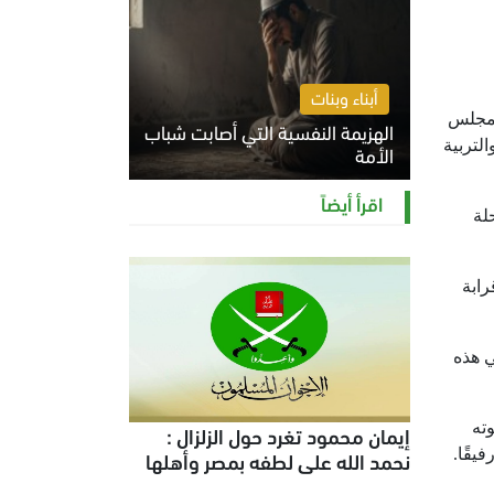
أبناء وبنات
 مجلس
الهزيمة النفسية التي أصابت شباب
حياة حافلة بالدعوة والتربية
الأمة
الخميس 6 أغسطس 2026 11:12 ص
اقرأ أيضاً
 بدأ رحلة
رابة
ي هذه
ته
إيمان محمود تغرد حول الزلزال :
يقًا.
نحمد الله على لطفه بمصر وأهلها