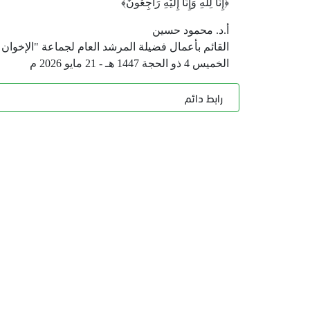
﴿إِنَّا لِلَّهِ وَإِنَّا إِلَيْهِ رَاجِعُونَ﴾
أ.د. محمود حسين
القائم بأعمال فضيلة المرشد العام لجماعة "الإخوان
الخميس 4 ذو الحجة 1447 هـ - 21 مايو 2026 م
رابط دائم