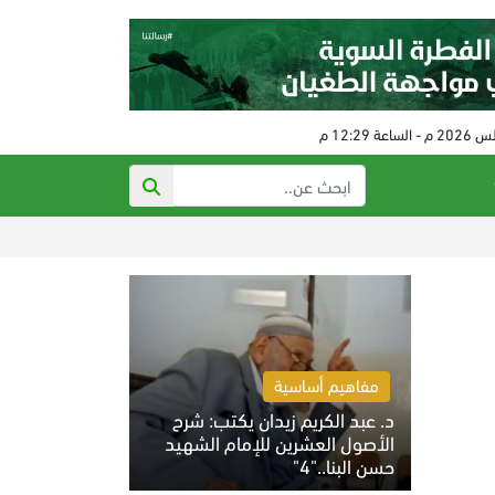
تدهور حالة الم
مفاهيم أساسية
د. عبد الكريم زيدان يكتب: شرح
الأصول العشرين للإمام الشهيد
حسن البنا.."4"