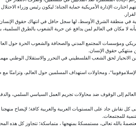
تهم اختارت الإدارة الأمريكية حماية الجناة؛ ليكون رئيس وزراء الاحتلال
لقرار.
تبدادية في منطقة الشرق الأوسط، لها سجل حافل في انتهاك حقوق الإنسان
أنه لا مكان في العالم لمن يدافع عن حرية الشعوب بالطرق السلمية، بم
 الأمريكي ومؤسسات المجتمع المدني والصحافة والشعوب الحرة حول العا
ين منتهكي حقوق الإنسان.
ن الانحياز لحق الشعب الفلسطيني في التحرر والاستقلال الوطني مهما
لإسلاموفوبيا"، ومحاولات استهداف المسلمين حول العالم، وتزامنًا مع 
في العالم إلى الوقوف ضد محاولات تجريم العمل السياسي السلمي، والد
ن على كل نقاش جاد على المستويات العربية والغربية كافة؛ لإيضاح منهجنا
نمية للمجتمعات.
صمةً بالله تعالى، مستمسكةً بمنهجها ، متماسكة؛ تتجاوز كل هذه المح