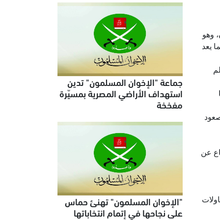
، وهو
ا يعد
لم
جماعة "الإخوان المسلمون" تدين
استهداف الأراضي المصرية بمسيّرة
مفخخة
صعود
فاع عن
"الإخوان المسلمون" تهنئ حماس
اولات
على نجاحها في إتمام انتخاباتها