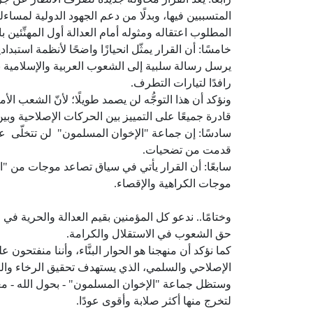
المتسببين فيها، وبدلًا من دعم الجهود الدولية لمساءل
المطلوب اعتقاله ومثوله أمام العدالة أول المهنِّئين با
خامسًا: أن القرار يمثّل انحيازًا واضحًا لأنظمة اس
يرسل رسالة سلبية إلى الشعوب العربية والإسلامية ب
رافدًا لتيارات التطرف.
ونؤكد أن هذا التوجُّه لن يصمد طويلًا؛ لأنّ الشعب
قادرة جميعًا على التمييز بين الحركات الإصلاحية وب
سادسًا: إن جماعة "الإخوان المسلمون" لن تتخلّى ع
قدمت من تضحيات.
سابعًا: أن القرار يأتي في سياق تصاعد موجات من "ا
موجات الكراهية والإقصاء.
وختامًا.. ندعو كل المؤمنين بقيم العدالة والحرية 
حق الشعوب في الاستقلال والكرامة.
كما نؤكد أن منهجنا هو الحوار البنَّاء، وأننا منفتحو
الإصلاحي والسلمي، الذي يستهدف تحقيق الرخاء والت
وستظل جماعة "الإخوان المسلمون" - بحول الله - معت
لتخرج منها أكثر صلابة وأقوى عودًا.