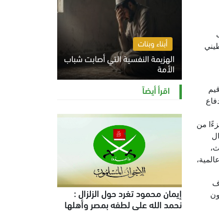
أبناء وبنات
طيني
الهزيمة النفسية التي أصابت شباب
الأمة
الخميس 6 أغسطس 2026 11:12 ص
اقرأ أيضاً
قيم
فاع
ءًا من
ال
ث،
المية،
اف
إيمان محمود تغرد حول الزلزال :
ون
نحمد الله على لطفه بمصر وأهلها