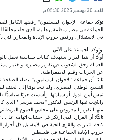
الأحد 30 نوفمبر 2025 05:30 م
تؤكد جماعة "الإخوان المسلمون" رفضها الكامل للقر
الجماعة في مصر منظمة إرهابية، الذي جاء مخالفًا ل
في الاستقلال، ورفض حروب الإبادة والمجازر التي دأب
وتؤكد الجماعة على الآتي:
أولًا: أن هذا القرار استهدف كيانات سياسية تعمل با
العدالة وحق الشعوب في تقرير مصيرها واختيار ممثلي
عن الحريات وقيم الديمقراطية.
ثانيًا: أن جماعة "الإخوان المسلمون" بيضاء الصفحة 
النسيج الوطني المصري، ولم تلجأ يومًا إلى العنف لل
تمس أمن الدول أو سيادتها، وأسست حزبًا سياسيًّا فا
وانتُخِب فيها الرئيس الدكتور "محمد مرسي" الذي ك
منها التقرير المعروض على مجلس العموم البريطاني عام 2015 م الذي أكد أن الجماعة تعد حاجزًا مانعًا لتيار
ثالثًا: أن القرار، الذي ارتكز في حيثيات اتهامه عل
كافة التيارات والقوى الحية في الأمة، بل كل أحرار ا
حروب الإبادة الجماعية في فلسطين.
رابعًا: يعد القرار محاولة جديدة لصرف الأنظار عن 