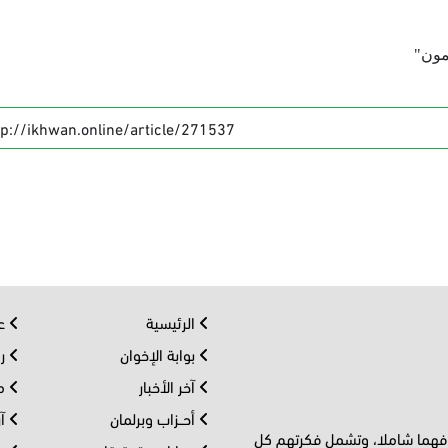
مون"
tp://ikhwan.online/article/271537
الرئيسية
عر
بوابة الإخوان
رو
آخر الأخبار
مف
أحــزاب وبرلمان
آر
 فهما شاملا، وتشمل فكرتهم كل