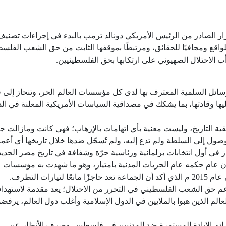
ار الصادر من الرئيس الأمريكي دونالد ترمب بالبدء في إجراءات تصنيف
لواقع ومجافيًا للحقائق، ومرتبطًا بموقفها الثابت من حق الشعب الفلس
 الاحتلال الصهيوني على ارتكابها بحق الفلسطينيين.
لوسائل السلمية المعترف بها لدى كل مؤسسات العالم الحر، وتنحاز إلى 
ها وقادتها، بما يشكك في مصداقية السياسات الأمريكية المعلنة في الد
نقية التاريخ، وليست معنية بأي اتهامات بالإرهاب؛ فهي كانت ومازالت جز
وصول إلى السلطة ولم تدع إليه، ولم تُسجّل ضدها خلال تاريخها أي أعم
ز في أول انتخابات برلمانية ورئاسية حرّة وشفافة في تاريخ مصر الحدي
ان عام حكمه عام الحريات المدنية بامتياز، وهو ما شهدت به مؤسسات ع
ات التطرف.
ى دعم حق الشعب الفلسطيني في التحرر من الاحتلال؛ يعد مقدمة لاستهد
لعالم الذين هبوا بالملايين في الدول الإسلامية وأغلب دول العالم، يرفض
جرائم الإبادة المستمرة ضد المدنيين في فلسطين، وصرف الأنظار عن