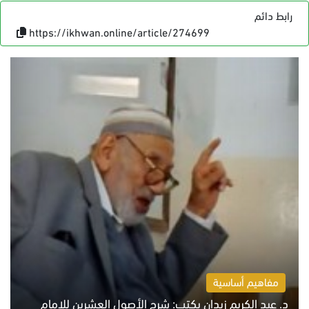
رابط دائم
https://ikhwan.online/article/274699
مفاهيم أساسية
د. عبد الكريم زيدان يكتب: شرح الأصول العشرين للإمام