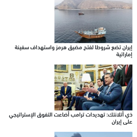
إيران تضع شروطا لفتح مضيق هرمز واستهداف سفينة
إماراتية
ذي أتلانتك: تهديدات ترامب أضاعت التفوق الإستراتيجي
على إيران