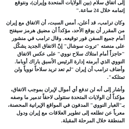
إلى اتفاق سلام (بين الولايات المتحدة وإيران)، ونتوقع
إتمامه خلال 24 ساعة
".
وكان ترامب، قد أعلن، أمس السبت، أن الاتفاق مع إيران
من المقرر أن يوقع الأحد، مؤكداً أن مضيق هرمز سيفتح
أمام جميع السفن فور توقيعه. وقال ترامب في منشور
على منصته "تروث سوشال" إنّ الاتفاق الجديد يشكّل
"حاجزاً أمام امتلاك سلاح نووي" على عكس الاتفاق
النووي الذي أبرمته إدارة الرئيس الأسبق باراك أوباما.
وأضاف ترامب أن إيران "لم تعد تريد سلاحاً نووياً ولن
تمتلكه".
وأشار إلى أنه لن تدفع أي أموال لإيران بموجب الاتفاق،
مؤكداً أن الولايات المتحدة ستتولى لاحقاً تدمير ما وصفه
بـ"الغبار النووي" المدفون في المواقع الإيرانية المحصنة،
معرباً عن تطلعه إلى تطوير العلاقات مع إيران ودول
المنطقة خلال المرحلة المقبلة
.