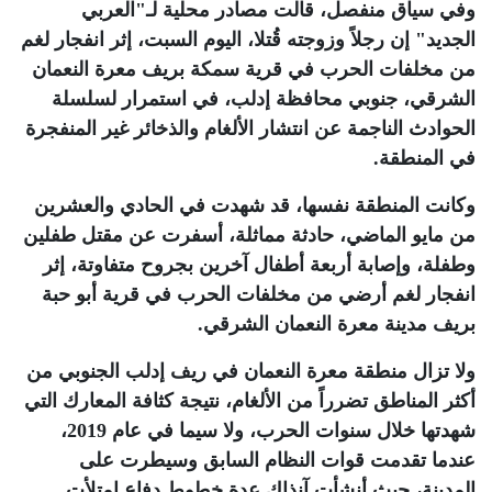
وفي سياق منفصل، قالت مصادر محلية لـ"العربي
الجديد" إن رجلاً وزوجته قُتلا، اليوم السبت، إثر انفجار لغم
من مخلفات الحرب في قرية سمكة بريف معرة النعمان
الشرقي، جنوبي محافظة إدلب، في استمرار لسلسلة
الحوادث الناجمة عن انتشار الألغام والذخائر غير المنفجرة
في المنطقة
.
وكانت المنطقة نفسها، قد شهدت في الحادي والعشرين
من مايو الماضي، حادثة مماثلة، أسفرت عن مقتل طفلين
وطفلة، وإصابة أربعة أطفال آخرين بجروح متفاوتة، إثر
انفجار لغم أرضي من مخلفات الحرب في قرية أبو حبة
بريف مدينة معرة النعمان الشرقي
.
ولا تزال منطقة معرة النعمان في ريف إدلب الجنوبي من
أكثر المناطق تضرراً من الألغام، نتيجة كثافة المعارك التي
شهدتها خلال سنوات الحرب، ولا سيما في عام 2019،
عندما تقدمت قوات النظام السابق وسيطرت على
المدينة، حيث أنشأت آنذاك عدة خطوط دفاع امتلأت