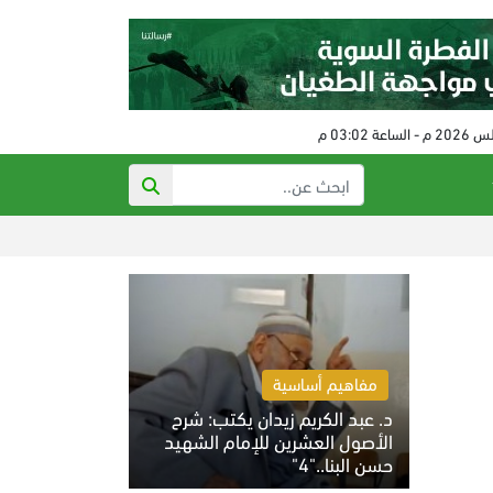
ذي أتلانتك: ته
مفاهيم أساسية
د. عبد الكريم زيدان يكتب: شرح
الأصول العشرين للإمام الشهيد
حسن البنا.."4"