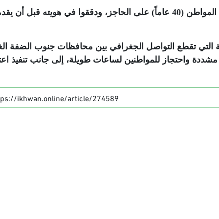
وأفادت مصادر محلية بأن جنود الاحتلال أوقفوا المواطن (40 عاماً) على الحاجز، ودققوا في هويته قبل أن ي
رية التي تقطع التواصل الجغرافي بين محافظات جنوب الضفة الغ
ددة واحتجاز للمواطنين لساعات طويلة، إلى جانب تنفيذ اعت
tps://ikhwan.online/article/274589