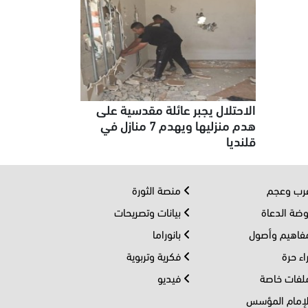
الاحتلال يجبر عائلة مقدسية على
هدم منزليها ويهدم 7 منازل في
قلنديا
ب وعجم
منصة الثورة
ضة الدعاة
بيانات وتصريحات
اهيم وأصول
بانوراما
اء حرة
فكرية وتربوية
فات خاصة
فيديو
إمام المؤسس