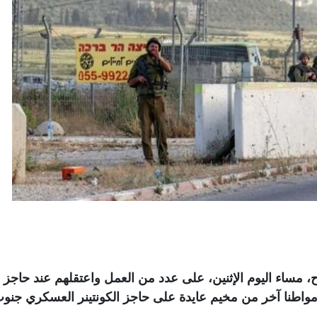
، مساء اليوم الإثنين، على عدد من العمل واعتقلهم عند حاجز
 مواطنا آخر من مخيم عايدة على حاجز الكونتينر العسكري جنو