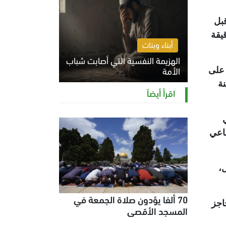
بل
يقة
أبناء وبنات
الهزيمة النفسية التي أصابت شباب
الأمة
 على
ة
الخميس 6 أغسطس 2026 11:12 ص
اقرأ أيضاً
ماعي
،
70 ألفا يؤدون صلاة الجمعة في
اجز
المسجد الأقصى