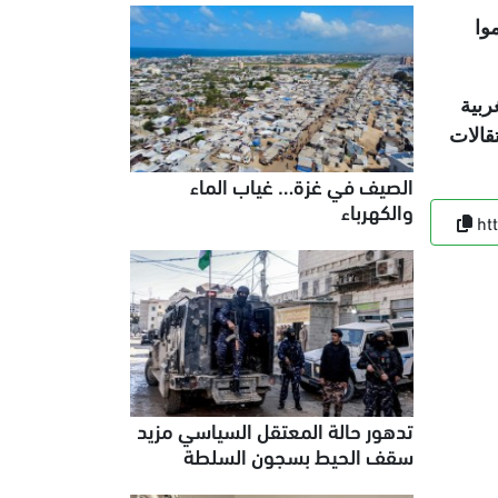
قدموا
ربية
قالات
الصيف في غزة… غياب الماء
والكهرباء
ht
تدهور حالة المعتقل السياسي مزيد
سقف الحيط بسجون السلطة